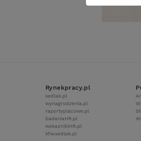
Rynekpracy.pl
P
sedlak.pl
Ar
wynagrodzenia.pl
W
raportyplacowe.pl
S
badaniaHR.pl
Ws
wskaznikiHR.pl
kfw.sedlak.pl