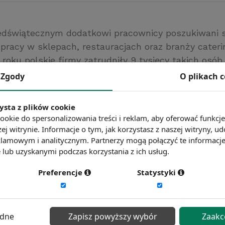
edświątecznym dodatkowi pracownicy poszukiwani 
pracy w sklepach, restauracjach oraz branży cateri
 roku polskie firmy zatrudniły 9 tysięcy takich osób.
ników zatrudnionych jako tymczasowi zostanie w
Zgody
O plikach 
twach na stałe po zakończeniu okresu świątecznego
rawna.pl
ysta z plików cookie
ookie do spersonalizowania treści i reklam, aby oferować funkcj
ć więcej?
Zobacz więcej wiadomości
ej witrynie. Informacje o tym, jak korzystasz z naszej witryny,
lamowym i analitycznym. Partnerzy mogą połączyć te informacj
lub uzyskanymi podczas korzystania z ich usług.
Preferencje
Statystyki
ędne
Zapisz powyższy wybór
Zaakc