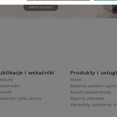
ublikacje i wskaźniki
Produkty i usług
tykuły
Sklep
iadomości
Badania postaw i opinii
łownik
Raport wskaźnikowy
kaźniki rynku pracy
Raporty płacowe
Warsztaty, szkolenia, k