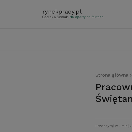
rynekpracy
.
pl
- HR oparty na faktach
Strona główna
Pracownicy tymczasowi poszukiwani przed
Święta
Przeczytaj w 1 min.
D