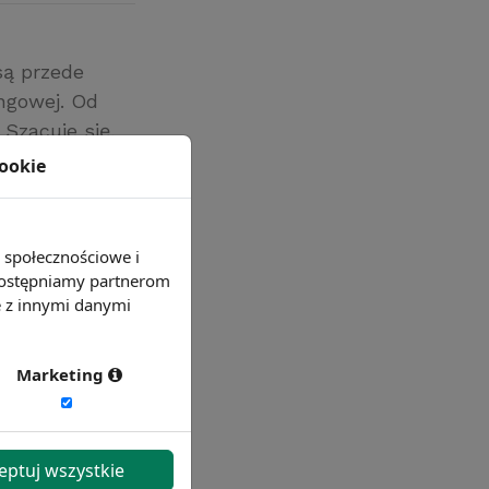
są przede
ngowej. Od
 Szacuje się,
cookie
.
e społecznościowe i
 udostępniamy partnerom
e z innymi danymi
Marketing
eptuj wszystkie