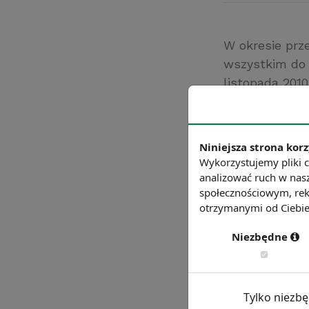
W okresie prz
wszystkim do 
listopada 2010
że 30% pracow
przedsiębiors
Źródło: gazetap
Niniejsza strona korz
Wykorzystujemy pliki c
Chcesz wiedzie
analizować ruch w nasz
społecznościowym, rek
otrzymanymi od Ciebie 
Niezbędne
Tylko niezb