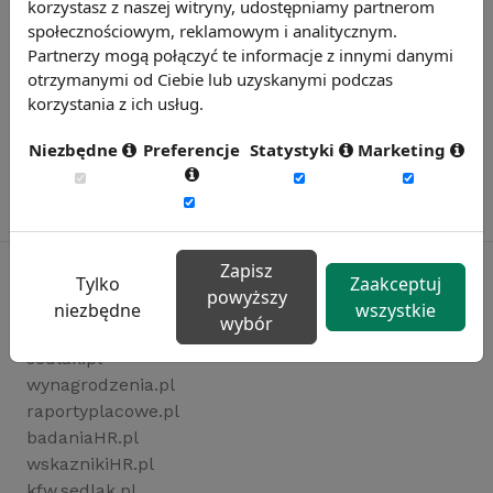
korzystasz z naszej witryny, udostępniamy partnerom
społecznościowym, reklamowym i analitycznym.
Partnerzy mogą połączyć te informacje z innymi danymi
otrzymanymi od Ciebie lub uzyskanymi podczas
korzystania z ich usług.
Niezbędne
Preferencje
Statystyki
Marketing
Zapisz
Tylko
Zaakceptuj
powyższy
niezbędne
wszystkie
wybór
Rynekpracy.pl
sedlak.pl
wynagrodzenia.pl
raportyplacowe.pl
badaniaHR.pl
wskaznikiHR.pl
kfw.sedlak.pl