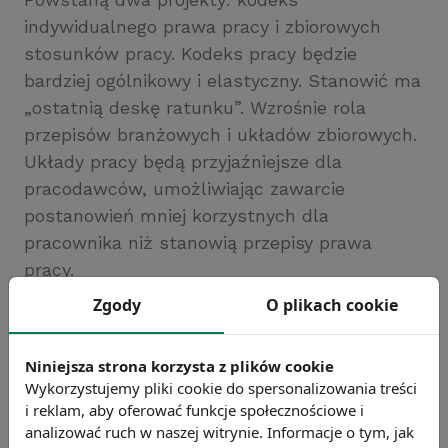
indywidualnego prawa pracy i zbiorowych
stosunków pracy. Kodeks pracy będzie
bardziej ogólnikowy i elastyczny. Stanowić ma
„ostatnią deskę ratunku”. Wzrośnie rola
przepisów branżowych i układów zbiorowych.
Układy pracy będą przyjaźniejsze dla
pracodawców, umożliwiając zawarcie
postanowień mniej korzystnych dla
pracownika niż stanowią przepisy prawa
pracy.
Źródło: rzeczpospolita
Zgody
O plikach cookie
Chcesz wiedzieć więcej?
Zobacz więcej wiadomości
Niniejsza strona korzysta z plików cookie
Wykorzystujemy pliki cookie do spersonalizowania treści
i reklam, aby oferować funkcje społecznościowe i
analizować ruch w naszej witrynie. Informacje o tym, jak