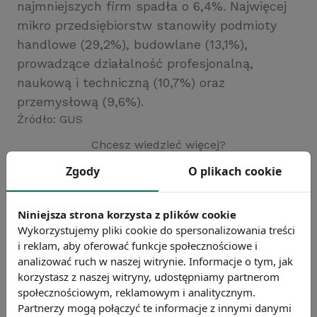
najmniejszych firm spadła o 6,4%. Najwięcej
mikro przedsiębiorstw stanowiły podmioty
handlowe (29,2%), budowlane (13,1%),
prowadzące działalność profesjonalną,
naukową i techniczną (10,7%) oraz
przemysłową (9,6%).
Źródło: GUS
Chcesz wiedzieć więcej?
Zobacz więcej wiadomości
Zgody
O plikach cookie
Niniejsza strona korzysta z plików cookie
Wykorzystujemy pliki cookie do spersonalizowania treści
i reklam, aby oferować funkcje społecznościowe i
analizować ruch w naszej witrynie. Informacje o tym, jak
korzystasz z naszej witryny, udostępniamy partnerom
społecznościowym, reklamowym i analitycznym.
Partnerzy mogą połączyć te informacje z innymi danymi