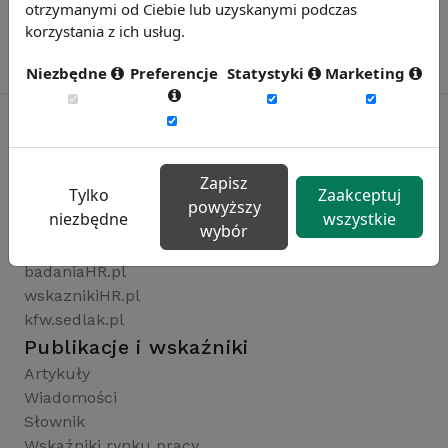
otrzymanymi od Ciebie lub uzyskanymi podczas
korzystania z ich usług.
Niezbędne
Preferencje
Statystyki
Marketing
Rynekpracy.pl
Zapisz
Tylko
Zaakceptuj
sedlak.pl
powyższy
niezbędne
wszystkie
wynagrodzenia.pl
wybór
raportyplacowe.pl
badaniaHR.pl
wskaznikiHR.pl
kfw.sedlak.pl
Publikacje i wskaźniki
Artykuły
Wiadomości
Słownik
Wskaźniki rynku pracy