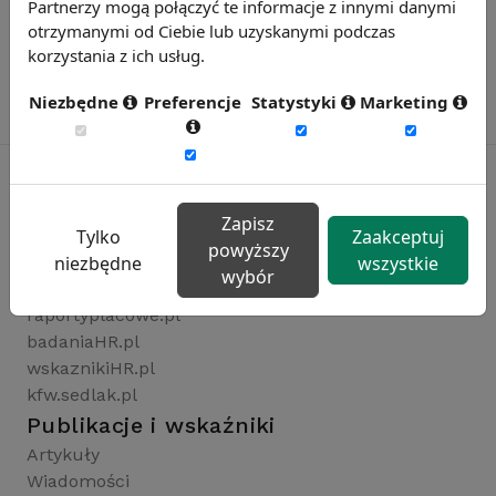
Partnerzy mogą połączyć te informacje z innymi danymi
otrzymanymi od Ciebie lub uzyskanymi podczas
korzystania z ich usług.
Niezbędne
Preferencje
Statystyki
Marketing
Zapisz
Rynekpracy.pl
Tylko
Zaakceptuj
powyższy
sedlak.pl
niezbędne
wszystkie
wybór
wynagrodzenia.pl
raportyplacowe.pl
badaniaHR.pl
wskaznikiHR.pl
kfw.sedlak.pl
Publikacje i wskaźniki
Artykuły
Wiadomości