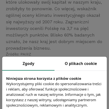
które ulokowały swój kapitał w naszym kraju,
zrobiłyby to ponownie. Co więcej, wskaźnik
ogólnej oceny klimatu inwestycyjnego okazał
się najwyższy od 2007 roku. Zagraniczni
inwestorzy ocenili Polskę na 3,7 na pięć
możliwych punktów. Blisko 60% badanych
uznało, że nasz kraj jest dobrym miejscem do
prowadzenia biznesu.
Źródło: PAIiIZ
Chcesz wiedzieć więcej?
Zgody
O plikach cookie
Zobacz więcej wiadomości
Niniejsza strona korzysta z plików cookie
Wykorzystujemy pliki cookie do spersonalizowania treści
i reklam, aby oferować funkcje społecznościowe i
analizować ruch w naszej witrynie. Informacje o tym, jak
korzystasz z naszej witryny, udostępniamy partnerom
społecznościowym, reklamowym i analitycznym.