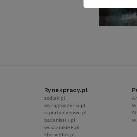
Rynekpracy.pl
P
sedlak.pl
Ar
wynagrodzenia.pl
W
raportyplacowe.pl
S
badaniaHR.pl
Ws
wskaznikiHR.pl
kfw.sedlak.pl