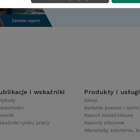
ublikacje i wskaźniki
Produkty i usług
tykuły
Sklep
iadomości
Badania postaw i opinii
łownik
Raport wskaźnikowy
kaźniki rynku pracy
Raporty płacowe
Warsztaty, szkolenia, k