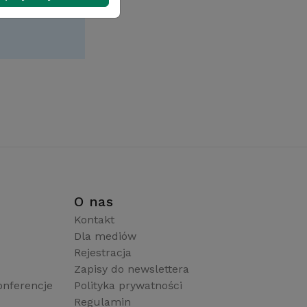
i
O nas
Kontakt
Dla mediów
Rejestracja
Zapisy do newslettera
onferencje
Polityka prywatności
Regulamin