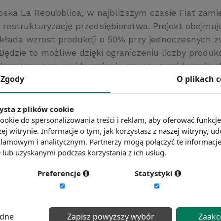
oska La Repubblica, w najbliższym czasie Fiat zami
restrukturyzację przedsiębiorstwa. Projekt obejmuje
zakłada wzrost produkcji o 50% przy jednoczesnych z
Będzie to możliwe dzięki ograniczeniu liczby produ
plany koncernu wejdą w życie, pracę straci łącznie o
Zgody
O plikach 
 produkcyjnych we Włoszech.
a.biz
ysta z plików cookie
ć więcej?
Zobacz więcej wiadomości
ookie do spersonalizowania treści i reklam, aby oferować funkcj
ej witrynie. Informacje o tym, jak korzystasz z naszej witryny,
lamowym i analitycznym. Partnerzy mogą połączyć te informacj
lub uzyskanymi podczas korzystania z ich usług.
Preferencje
Statystyki
ędne
Zapisz powyższy wybór
Zaakc