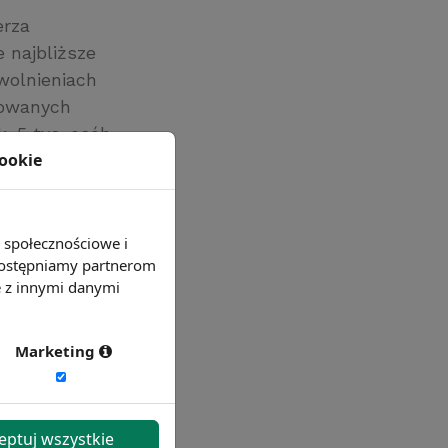
erza
 najbliższe
wolnieniach
kowanych
k. 5 tys. osób
cookie
e społecznościowe i
 udostępniamy partnerom
e z innymi danymi
Marketing
eptuj wszystkie