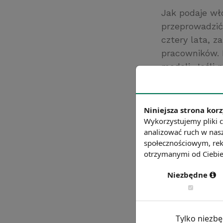
Jak podaje wł
przeprowadzić 
cztery lata, 
pracowników. 
modeli. Jeśli 
w 4 zakładach
Źródło: wyborcz
Niniejsza strona korz
Chcesz wiedzie
Wykorzystujemy pliki c
analizować ruch w nasz
społecznościowym, rek
otrzymanymi od Ciebie 
Niezbędne
Tylko niezb