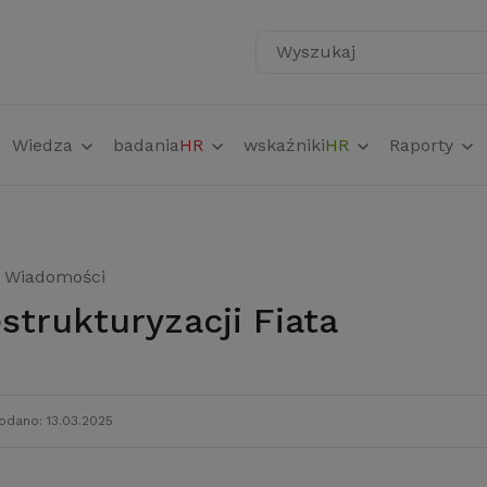
Wyszukaj
Wiedza
badania
HR
wskaźniki
HR
Raporty
Wiadomości
estrukturyzacji Fiata
odano: 13.03.2025