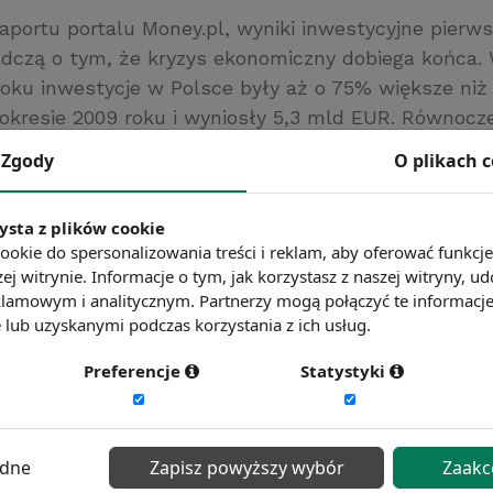
raportu portalu Money.pl, wyniki inwestycyjne pierw
adczą o tym, że kryzys ekonomiczny dobiega końca. 
roku inwestycje w Polsce były aż o 75% większe niż
okresie 2009 roku i wyniosły 5,3 mld EUR. Równocz
 nowych projektów. Było to niemal trzykrotnie więce
Zgody
O plikach 
.
l
ysta z plików cookie
ć więcej?
Zobacz więcej wiadomości
ookie do spersonalizowania treści i reklam, aby oferować funkcj
ej witrynie. Informacje o tym, jak korzystasz z naszej witryny,
lamowym i analitycznym. Partnerzy mogą połączyć te informacj
lub uzyskanymi podczas korzystania z ich usług.
Preferencje
Statystyki
ędne
Zapisz powyższy wybór
Zaakc