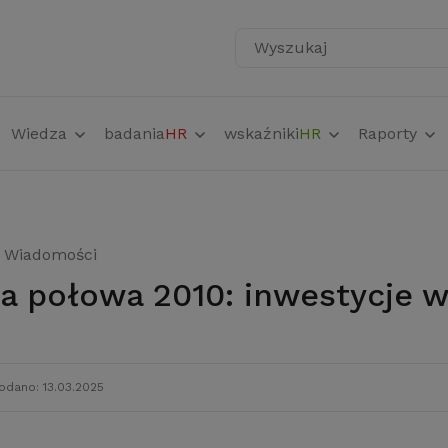
Wyszukaj
Wiedza
badania
HR
wskaźniki
HR
Raporty
Wiadomości
za połowa 2010: inwestycje w
odano: 13.03.2025