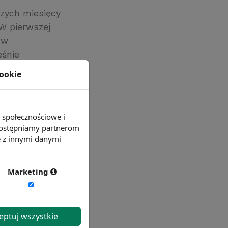
szych miesięcy
W pierwszej
 w
eśnie
j niż w
cookie
e społecznościowe i
 udostępniamy partnerom
e z innymi danymi
Marketing
eptuj wszystkie