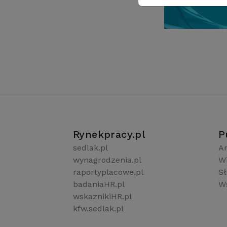
Rynekpracy.pl
P
sedlak.pl
Ar
wynagrodzenia.pl
W
raportyplacowe.pl
S
badaniaHR.pl
Ws
wskaznikiHR.pl
kfw.sedlak.pl