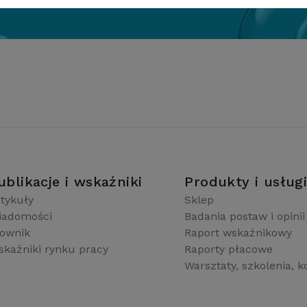
ublikacje i wskaźniki
Produkty i usług
tykuły
Sklep
iadomości
Badania postaw i opinii
łownik
Raport wskaźnikowy
kaźniki rynku pracy
Raporty płacowe
Warsztaty, szkolenia, k