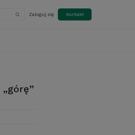
Zaloguj się
Kontakt
 „górę”