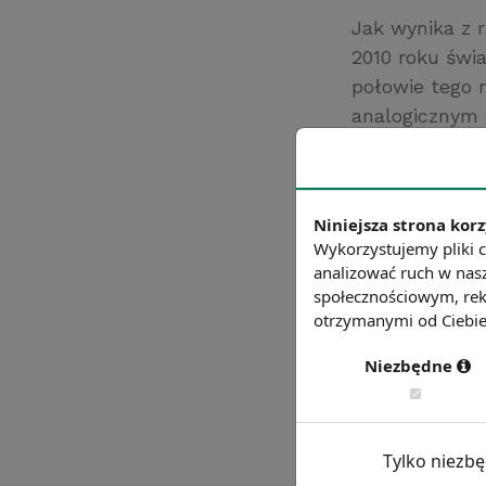
Jak wynika z 
2010 roku świ
połowie tego 
analogicznym 
zakończono 29
ubiegłym roku
Źródło: money.p
Niniejsza strona korz
Chcesz wiedzie
Wykorzystujemy pliki c
analizować ruch w nasz
społecznościowym, rek
otrzymanymi od Ciebie 
Niezbędne
Tylko niezb