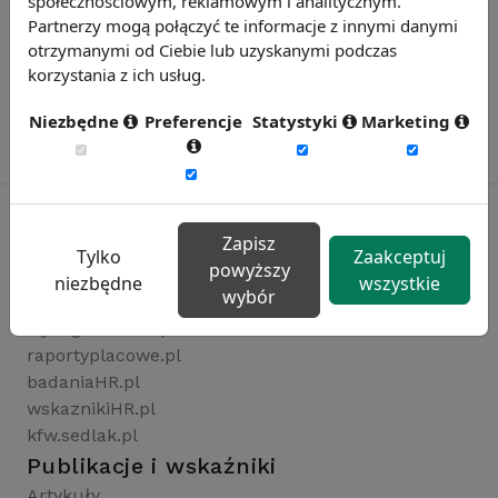
społecznościowym, reklamowym i analitycznym.
Partnerzy mogą połączyć te informacje z innymi danymi
otrzymanymi od Ciebie lub uzyskanymi podczas
korzystania z ich usług.
Niezbędne
Preferencje
Statystyki
Marketing
Zapisz
Tylko
Zaakceptuj
powyższy
Rynekpracy.pl
niezbędne
wszystkie
wybór
sedlak.pl
wynagrodzenia.pl
raportyplacowe.pl
badaniaHR.pl
wskaznikiHR.pl
kfw.sedlak.pl
Publikacje i wskaźniki
Artykuły