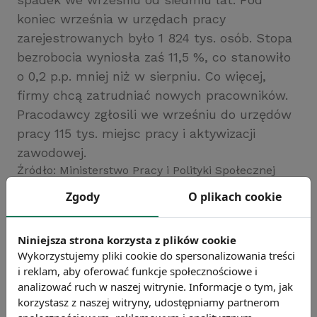
koniec września w urzędach pracy
zarejestrowanych było 1 824 tys. osób. Stopa
bezrobocia wyniosła zaś 11,5 %, co stanowiło
o 0,2 p.p. mniej niż w sierpniu. Co więcej,
firmy chcą zatrudniać nowych pracowników.
Pracodawcy zgłosili we wrześniu do urzędów
pracy 115 tys. miejsc pracy i aktywizacji
zawodowej.
Źródło: Ministerstwo Pracy i Polityki Społecznej
Zgody
Chcesz wiedzieć więcej?
O plikach cookie
Zobacz więcej wiadomości
Niniejsza strona korzysta z plików cookie
Wykorzystujemy pliki cookie do spersonalizowania treści
i reklam, aby oferować funkcje społecznościowe i
analizować ruch w naszej witrynie. Informacje o tym, jak
korzystasz z naszej witryny, udostępniamy partnerom