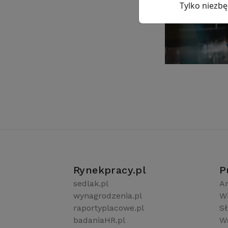
Tylko niezb
Rynekpracy.pl
P
sedlak.pl
Ar
wynagrodzenia.pl
W
raportyplacowe.pl
S
badaniaHR.pl
Ws