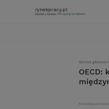
rynekpracy
.
pl
- HR oparty na faktach
Strona główna
OECD: kryzys zmniejszył skalę
między
Przeczytaj w 1 min.
D