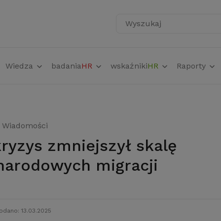
Wyszukaj
Wiedza
badania
HR
wskaźniki
HR
Raporty
Wiadomości
narodowych migracji
odano: 13.03.2025