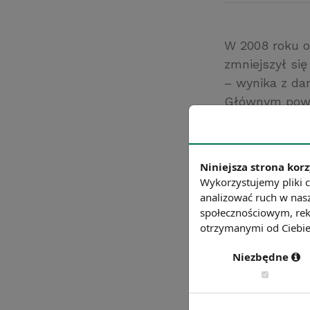
W 2008 roku o
zmniejszył się
– wynika z da
Głównym powo
finansowy i po
przewidują, że
Źródło: oecd.or
Niniejsza strona korz
Chcesz wiedzie
Wykorzystujemy pliki c
analizować ruch w nasz
społecznościowym, rek
otrzymanymi od Ciebie 
Niezbędne