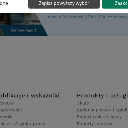
ędne
Zapisz powyższy wybór
Zaakc
ublikacje i wskaźniki
Produkty i usług
tykuły
Sklep
iadomości
Badania postaw i opinii
łownik
Raport wskaźnikowy
kaźniki rynku pracy
Raporty płacowe