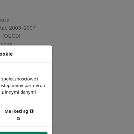
iata
 lat 2003-2007
 (OECD).
ryzys
 Analitycy OECD
cookie
e społecznościowe i
 udostępniamy partnerom
e z innymi danymi
Marketing