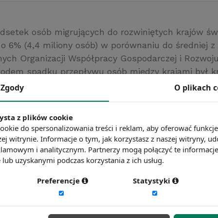
dsetek osób migrujących do rozwiniętych krajów św
 o 6% (4,4 miliony osób) w porównaniu do średniej z
nych Organizacji Współpracy Gospodarczej i Rozwoju
dem spadku przepływu osób między krajami był k
gorszenie się sytuacji na krajowych rynkach pracy.
Zgody
O plikach 
 liczba migracji zacznie rosnąć dopiero od 2011 roku.
g
ysta z plików cookie
ć więcej?
Zobacz więcej wiadomości
ookie do spersonalizowania treści i reklam, aby oferować funkcj
ej witrynie. Informacje o tym, jak korzystasz z naszej witryny,
lamowym i analitycznym. Partnerzy mogą połączyć te informacj
lub uzyskanymi podczas korzystania z ich usług.
Preferencje
Statystyki