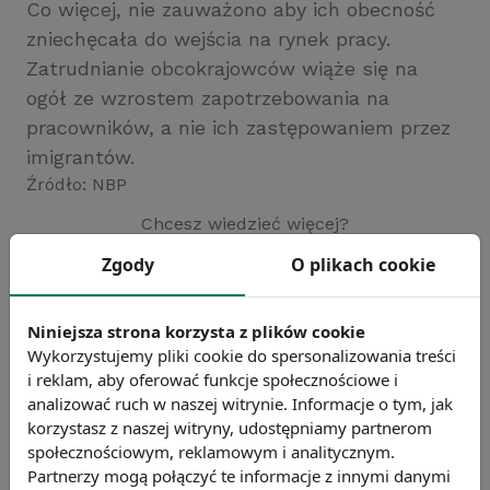
Co więcej, nie zauważono aby ich obecność
zniechęcała do wejścia na rynek pracy.
Zatrudnianie obcokrajowców wiąże się na
ogół ze wzrostem zapotrzebowania na
pracowników, a nie ich zastępowaniem przez
imigrantów.
Źródło: NBP
Chcesz wiedzieć więcej?
Zobacz więcej wiadomości
Zgody
O plikach cookie
Niniejsza strona korzysta z plików cookie
Wykorzystujemy pliki cookie do spersonalizowania treści
i reklam, aby oferować funkcje społecznościowe i
analizować ruch w naszej witrynie. Informacje o tym, jak
korzystasz z naszej witryny, udostępniamy partnerom
społecznościowym, reklamowym i analitycznym.
Partnerzy mogą połączyć te informacje z innymi danymi