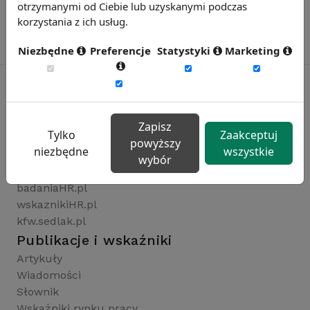
otrzymanymi od Ciebie lub uzyskanymi podczas
korzystania z ich usług.
Niezbędne
Preferencje
Statystyki
Marketing
Rynekpracy.pl
Zapisz
Tylko
Zaakceptuj
sedlak.pl
powyższy
niezbędne
wszystkie
wynagrodzenia.pl
wybór
raportyplacowe.pl
badaniaHR.pl
wskaznikiHR.pl
kfw.sedlak.pl
Publikacje i wskaźniki
Artykuły
Wiadomości
Słownik
Wskaźniki rynku pracy