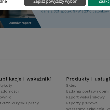
ędne
Zapisz powyższy wybór
Zaakc
ublikacje i wskaźniki
Produkty i usług
tykuły
Sklep
iadomości
Badania postaw i opinii
łownik
Raport wskaźnikowy
kaźniki rynku pracy
Raporty płacowe
Warsztaty, szkolenia, k