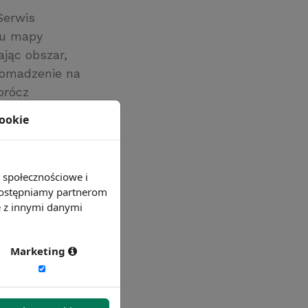
Serwis
iu mapy
jąc obszar,
romadzenie na
prócz
kownikom
cookie
e społecznościowe i
 udostępniamy partnerom
e z innymi danymi
Marketing