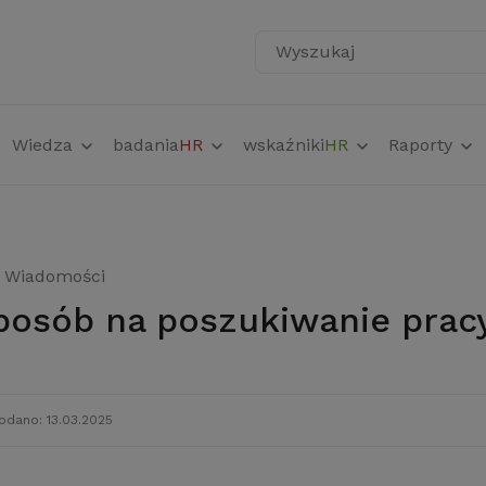
Wyszukaj
Wiedza
badania
HR
wskaźniki
HR
Raporty
Wiadomości
posób na poszukiwanie pracy
odano: 13.03.2025