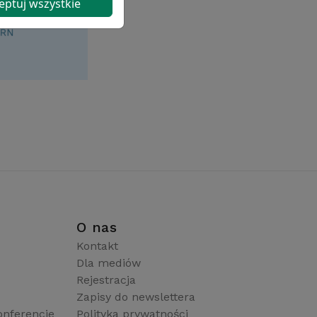
eptuj wszystkie
i
O nas
Kontakt
Dla mediów
Rejestracja
Zapisy do newslettera
onferencje
Polityka prywatności