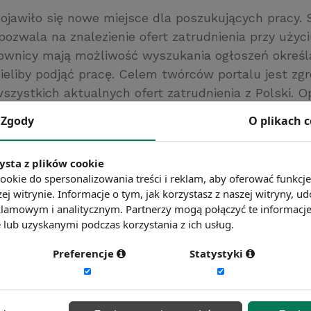
pojawiło się nowe miejsce dla poszukujących pracy. 
pozwala na znalezienie ofert zatrudnienia przy użyc
ownicy mają możliwość wyszukania ogłoszeń określa
ieliby podjąć pracę. Celem twórców portalu jest zg
szystkich aktualnych ofert zatrudnienia z Polski. O
wis zawiera także bazę wiedzy oraz umożliwia użyt
Zgody
O plikach 
 własnych artykułów i poradników.
cy.pl
ysta z plików cookie
ć więcej?
Zobacz więcej wiadomości
ookie do spersonalizowania treści i reklam, aby oferować funkcj
ej witrynie. Informacje o tym, jak korzystasz z naszej witryny,
lamowym i analitycznym. Partnerzy mogą połączyć te informacj
lub uzyskanymi podczas korzystania z ich usług.
Preferencje
Statystyki