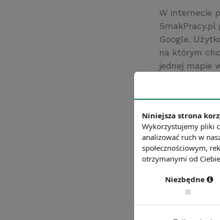
W internecie 
SmakPracy.pl 
Google. Użytk
na którym chc
jednej mapie w
ogłoszeń, ser
zamieszczanie
Źródło: SmakPra
Niniejsza strona korz
Chcesz wiedzie
Wykorzystujemy pliki c
analizować ruch w nasz
społecznościowym, rek
otrzymanymi od Ciebie 
Niezbędne