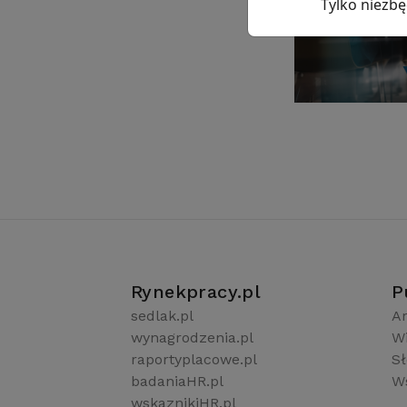
Tylko niezb
Rynekpracy.pl
P
sedlak.pl
Ar
wynagrodzenia.pl
W
raportyplacowe.pl
S
badaniaHR.pl
Ws
wskaznikiHR.pl