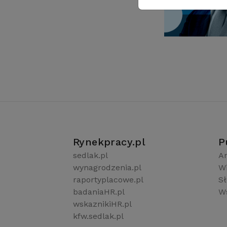
Rynekpracy.pl
P
sedlak.pl
Ar
wynagrodzenia.pl
W
raportyplacowe.pl
S
badaniaHR.pl
Ws
wskaznikiHR.pl
kfw.sedlak.pl