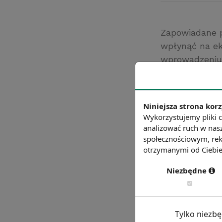
Zapowiadane p
wpłynąć na ek
wprowadzeniu 
Szacuje się, ż
Źródło: http://pr
Chcesz wiedzie
Niniejsza strona korz
Wykorzystujemy pliki c
analizować ruch w nasz
społecznościowym, rek
otrzymanymi od Ciebie 
Niezbędne
Tylko niezb