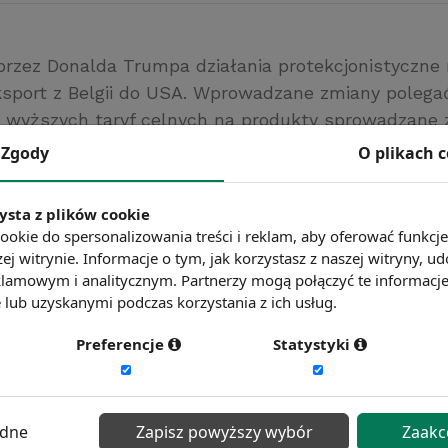
rzez Donalda Trumpa działania protekcjonistyczne
sport z Belgii do USA. Wprowadzane zmiany polega
wyższych taryf celnych na produkty sprowadzane z
e z tego powodu prace może stracić do 5 000 osób w
Zgody
O plikach 
aca.interia.pl/
ć więcej?
Zobacz więcej wiadomości
ysta z plików cookie
ookie do spersonalizowania treści i reklam, aby oferować funkcj
ej witrynie. Informacje o tym, jak korzystasz z naszej witryny,
lamowym i analitycznym. Partnerzy mogą połączyć te informacj
lub uzyskanymi podczas korzystania z ich usług.
Preferencje
Statystyki
ędne
Zapisz powyższy wybór
Zaakc