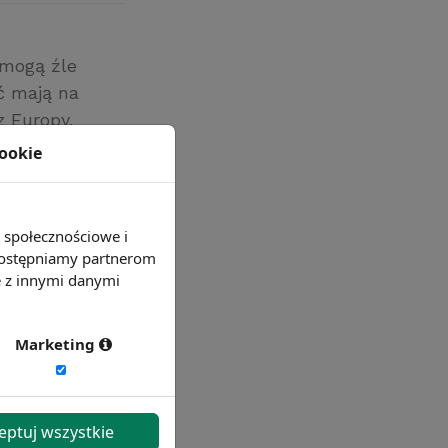
 mogą źle
ć mają na
 Europy.
 Belgii.
cookie
e społecznościowe i
 udostępniamy partnerom
e z innymi danymi
Marketing
eptuj wszystkie