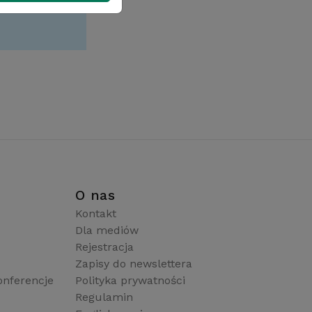
i
O nas
Kontakt
Dla mediów
Rejestracja
Zapisy do newslettera
onferencje
Polityka prywatności
Regulamin