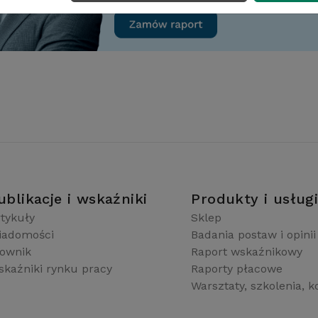
ublikacje i wskaźniki
Produkty i usług
tykuły
Sklep
iadomości
Badania postaw i opinii
łownik
Raport wskaźnikowy
kaźniki rynku pracy
Raporty płacowe
Warsztaty, szkolenia, k