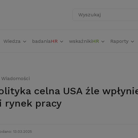
Wyszukaj
Wiedza
badania
HR
wskaźniki
HR
Raporty
Wiadomości
i rynek pracy
odano: 13.03.2025