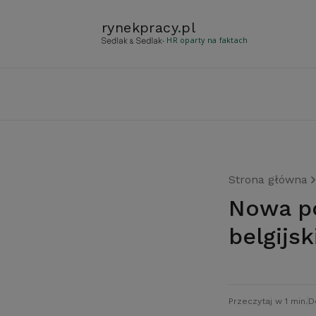
rynekpracy
.
pl
- HR oparty na faktach
Strona główna
Nowa polityka celna USA źle wpłynie na
belgijsk
Przeczytaj w 1 min.
D