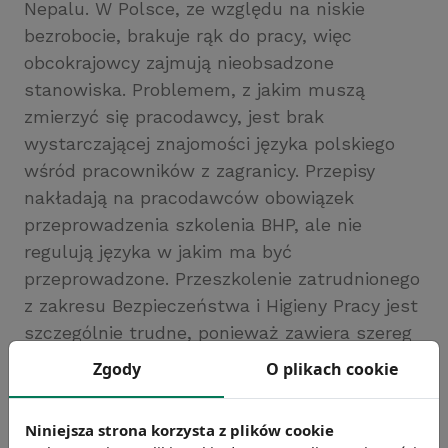
Nepalu. W Polsce, ze względu na niskie
bezrobocie, brakuje rąk do pracy, więc
obcokrajowcy zajmują nieobsadzone
stanowiska. Problemem, z jakim muszą
zmierzyć się pracodawcy, jest brak
wystarczającej znajomości języka polskiego
wśród pracowników z zagranicy. Przepisy
nakładają na pracodawców obowiązek
przeprowadzenia szkolenia BHP, ale nie
regulują języka w jakim ma być
przeprowadzone. Przeszkolenie zatrudnionego
z zakresu Bezpieczeństwa i Higieny Pracy jest
szczególnie trudne, ponieważ zawiera szereg
różnego rodzaju zasad i procedur, z których
Zgody
O plikach cookie
zrozumieniem może mieć kłopot większość
obcokrajowców.
Niniejsza strona korzysta z plików cookie
Źródło: http://www.strefabiznesu.pl