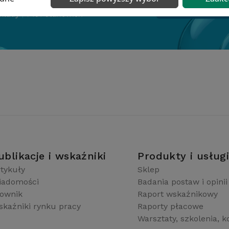
ublikacje i wskaźniki
Produkty i usług
tykuły
Sklep
iadomości
Badania postaw i opinii
łownik
Raport wskaźnikowy
kaźniki rynku pracy
Raporty płacowe
Warsztaty, szkolenia, k