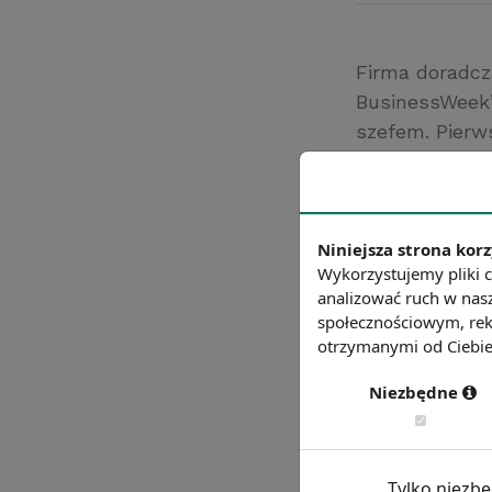
Firma doradc
BusinessWeek”
szefem. Pierw
Ranking oprac
pracowników. 
decyzji podej
Źródło: pb.pl
Niniejsza strona korz
Wykorzystujemy pliki c
Chcesz wiedzie
analizować ruch w nasz
społecznościowym, rek
otrzymanymi od Ciebie 
Niezbędne
Tylko niezb