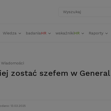
Wyszukaj
Wiedza
badania
HR
wskaźniki
HR
Raporty
Wiadomości
odano: 13.03.2025