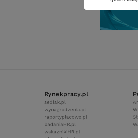
Rynekpracy.pl
P
sedlak.pl
Ar
wynagrodzenia.pl
W
raportyplacowe.pl
S
badaniaHR.pl
Ws
wskaznikiHR.pl