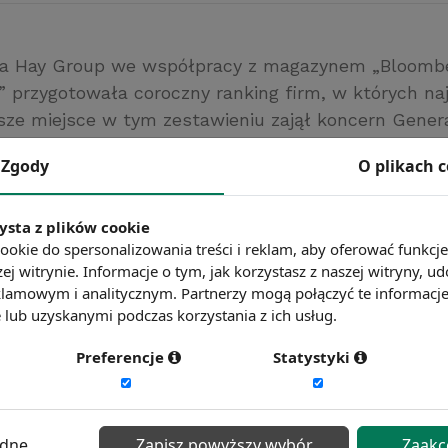
za Hay Group we współpracy z magazynem „Bloomb
 przygotowała coroczny ranking firm, w których naj
sze miejsce w tym zestawieniu zajął koncern General
owywany jest na podstawie ankiet przeprowadzany
Zgody
O plikach 
Uwzględniane są takie czynniki jak możliwość awan
mowanych na stanowiskach niższego szczebla.
ysta z plików cookie
ookie do spersonalizowania treści i reklam, aby oferować funkcj
ć więcej?
Zobacz więcej wiadomości
ej witrynie. Informacje o tym, jak korzystasz z naszej witryny,
lamowym i analitycznym. Partnerzy mogą połączyć te informacj
lub uzyskanymi podczas korzystania z ich usług.
Preferencje
Statystyki
ędne
Zapisz powyższy wybór
Zaakc