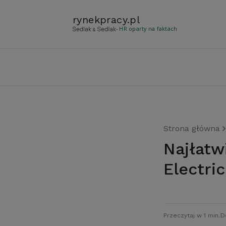
rynekpracy
.
pl
- HR oparty na faktach
Strona główna
Najłatwiej zostać szefem w General
Electric
Przeczytaj w 1 min.
D