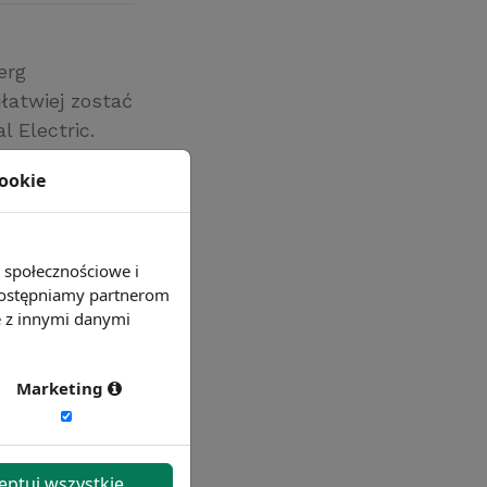
erg
łatwiej zostać
 Electric.
ch wśród
cookie
su oraz zakres
e społecznościowe i
 udostępniamy partnerom
e z innymi danymi
Marketing
eptuj wszystkie