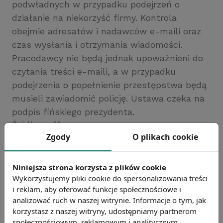
podwładnych w przypadku podejrzeń o
działanie na niekorzyść firmy. Kontrola
obejmie adresatów i nadawców e-maili oraz
czas wysłania i otrzymania wiadomości.
Pracodawcy nie będą jednak upoważnieni do
czytania treści e-maili, a w przypadku
podejrzenia o popełnienie przestępstwa będą
musieli zawiadomić policję. Ustawa czeka na
podpis fińskiego prezydenta.
Źródło: rmf.fm
Zgody
O plikach cookie
Chcesz wiedzieć więcej?
Zobacz więcej wiadomości
Niniejsza strona korzysta z plików cookie
Wykorzystujemy pliki cookie do spersonalizowania treści
i reklam, aby oferować funkcje społecznościowe i
analizować ruch w naszej witrynie. Informacje o tym, jak
korzystasz z naszej witryny, udostępniamy partnerom
społecznościowym, reklamowym i analitycznym.