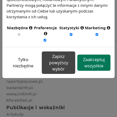
Partnerzy mogą połączyć te informacje z innymi danymi
otrzymanymi od Ciebie lub uzyskanymi podczas
korzystania z ich usług.
Niezbędne
Preferencje
Statystyki
Marketing
Zapisz
Tylko
Zaakceptuj
Rynekpracy.pl
powyższy
niezbędne
wszystkie
wybór
sedlak.pl
wynagrodzenia.pl
raportyplacowe.pl
badaniaHR.pl
wskaznikiHR.pl
kfw.sedlak.pl
Publikacje i wskaźniki
Artykuły