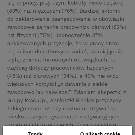
się w pracy, przy czym kobiety nieco częściej
(83%) niż mężczyźni (76%). Bardziej skłonni
do deklarowania zaangażowania w obowiązki
zawodowe są także pracownicy biurowi (82%)
niż fizyczni (75%). Jednocześnie 37%
ankietowanych przyznaje, że w pracy stara
się unikać dodatkowych zadań, skupiając się
wyłącznie na formalnych obowiązkach, co
częściej dotyczy pracowników fizycznych
(48%) niż biurowych (34%), a 40% nie widzi
większych korzyści „z dawania z siebie
zawodowo jak najwięcej”. Zdaniem ekspertki z
Grupy Pracuj.pl, Agnieszki Bieniak przyczyny
takiego stanu rzeczy można upatrywać w
nieskutecznych systemach motywacyjnych i
programach rozwojowych. Poza pieniędzmi,
środkiem do zwiększenia zaangażowania
Zgody
O plikach cookie