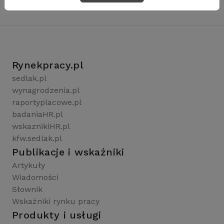
Rynekpracy.pl
sedlak.pl
wynagrodzenia.pl
raportyplacowe.pl
badaniaHR.pl
wskaznikiHR.pl
kfw.sedlak.pl
Publikacje i wskaźniki
Artykuły
Wiadomości
Słownik
Wskaźniki rynku pracy
Produkty i usługi