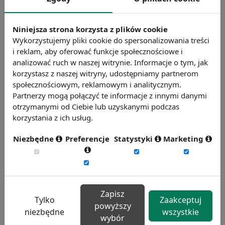
pracowników mogą być także pozytywne
sygnały płynące z otoczenia, zaufanie do
Niniejsza strona korzysta z plików cookie
współpracowników czy jasna ścieżka rozwoju
Wykorzystujemy pliki cookie do spersonalizowania treści
w firmie.
i reklam, aby oferować funkcje społecznościowe i
analizować ruch w naszej witrynie. Informacje o tym, jak
Źródło: https://www.bankier.pl/
korzystasz z naszej witryny, udostępniamy partnerom
Chcesz wiedzieć więcej?
społecznościowym, reklamowym i analitycznym.
Zobacz więcej wiadomości
Partnerzy mogą połączyć te informacje z innymi danymi
otrzymanymi od Ciebie lub uzyskanymi podczas
korzystania z ich usług.
Niezbędne
Preferencje
Statystyki
Marketing
Zapisz
Tylko
Zaakceptuj
powyższy
niezbędne
wszystkie
wybór