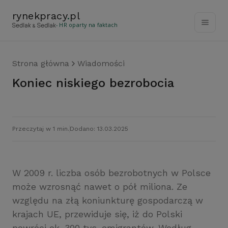
rynekpracy
.
pl
- HR oparty na faktach
Strona główna
Wiadomości
Koniec niskiego bezrobocia
Przeczytaj w 1 min.
Dodano: 13.03.2025
W 2009 r. liczba osób bezrobotnych w Polsce
może wzrosnąć nawet o pół miliona. Ze
względu na złą koniunkturę gospodarczą w
krajach UE, przewiduje się, iż do Polski
powróci ok. 300 tys. emigrantów. Według