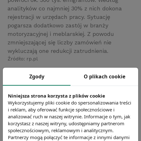
analityków co najmniej 30% z nich dokona
rejestracji w urzędach pracy. Sytuację
pogarsza dodatkowo zastój w branży
motoryzacyjnej i meblarskiej. Z powodu
zmniejszającej się liczby zamówień nie
wykluczają one redukcji zatrudnienia.
Źródło: rp.pl
Chcesz wiedzieć więcej?
Zgody
O plikach cookie
Zobacz więcej wiadomości
Niniejsza strona korzysta z plików cookie
Wykorzystujemy pliki cookie do spersonalizowania treści
i reklam, aby oferować funkcje społecznościowe i
analizować ruch w naszej witrynie. Informacje o tym, jak
korzystasz z naszej witryny, udostępniamy partnerom
społecznościowym, reklamowym i analitycznym.
Partnerzy mogą połączyć te informacje z innymi danymi