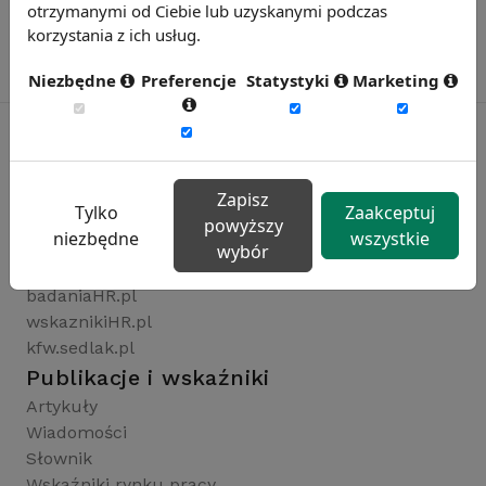
otrzymanymi od Ciebie lub uzyskanymi podczas
korzystania z ich usług.
Niezbędne
Preferencje
Statystyki
Marketing
Rynekpracy.pl
Zapisz
Tylko
Zaakceptuj
sedlak.pl
powyższy
niezbędne
wszystkie
wynagrodzenia.pl
wybór
raportyplacowe.pl
badaniaHR.pl
wskaznikiHR.pl
kfw.sedlak.pl
Publikacje i wskaźniki
Artykuły
Wiadomości
Słownik
Wskaźniki rynku pracy