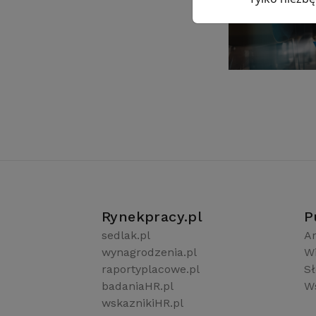
Rynekpracy.pl
P
sedlak.pl
Ar
wynagrodzenia.pl
W
raportyplacowe.pl
S
badaniaHR.pl
Ws
wskaznikiHR.pl