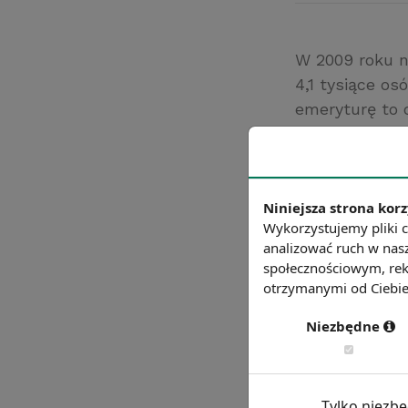
W 2009 roku n
4,1 tysiące o
emeryturę to 
Na zatrudnien
przeróbki mec
Źródło: biznes.o
Niniejsza strona korz
Chcesz wiedzie
Wykorzystujemy pliki c
analizować ruch w nasz
społecznościowym, rek
otrzymanymi od Ciebie 
Niezbędne
Tylko niezb