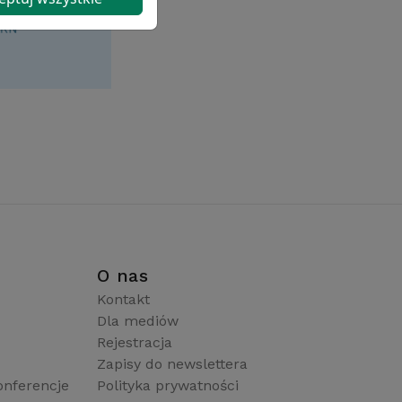
i
O nas
Kontakt
Dla mediów
Rejestracja
Zapisy do newslettera
onferencje
Polityka prywatności