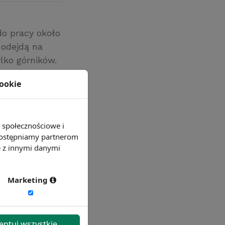
do pracy około
 odejdą na
lko górników.
kładach
cookie
e społecznościowe i
 udostępniamy partnerom
e z innymi danymi
Marketing
eptuj wszystkie