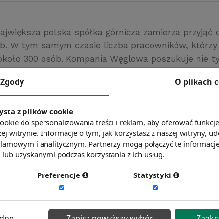
ajwiększa polska spółka górnicza zamierza przyjąć 
sób. W tym samym czasie liczba pracowników, którzy
około 300 osób. Kompania Węglowa poszukuje nie ty
ie mogą również liczyć osoby chętne do pracy w za
Zgody
O plikach 
hanicznej węgla.
net.pl
ysta z plików cookie
ć więcej?
Zobacz więcej wiadomości
ookie do spersonalizowania treści i reklam, aby oferować funkcj
ej witrynie. Informacje o tym, jak korzystasz z naszej witryny,
lamowym i analitycznym. Partnerzy mogą połączyć te informacj
lub uzyskanymi podczas korzystania z ich usług.
Preferencje
Statystyki
ędne
Zapisz powyższy wybór
Zaakc