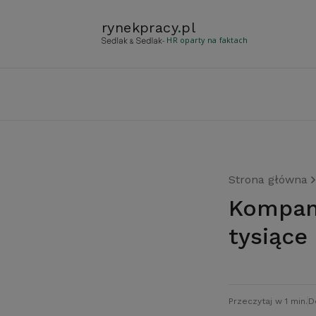
rynekpracy
.
pl
- HR oparty na faktach
Strona główna
Kompania Węglowa zatrudni ponad 4
tysiące
Przeczytaj w 1 min.
D