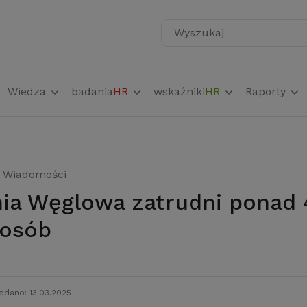
Wyszukaj
Wiedza
badania
HR
wskaźniki
HR
Raporty
Wiadomości
 osób
odano: 13.03.2025