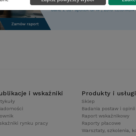
ublikacje i wskaźniki
Produkty i usług
tykuły
Sklep
iadomości
Badania postaw i opinii
łownik
Raport wskaźnikowy
kaźniki rynku pracy
Raporty płacowe
Warsztaty, szkolenia, k