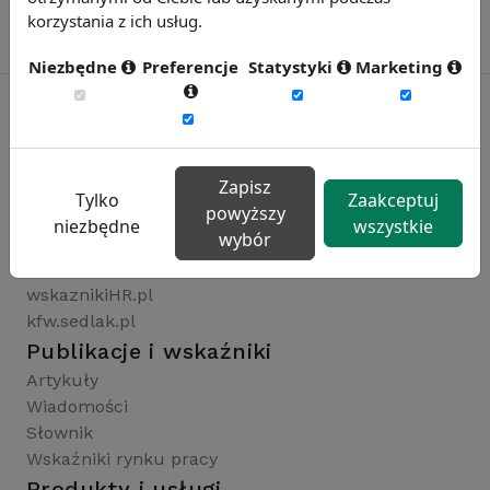
korzystania z ich usług.
Niezbędne
Preferencje
Statystyki
Marketing
Rynekpracy.pl
Zapisz
sedlak.pl
Tylko
Zaakceptuj
powyższy
wynagrodzenia.pl
niezbędne
wszystkie
wybór
raportyplacowe.pl
badaniaHR.pl
wskaznikiHR.pl
kfw.sedlak.pl
Publikacje i wskaźniki
Artykuły
Wiadomości
Słownik
Wskaźniki rynku pracy
Produkty i usługi