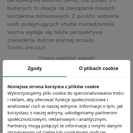
badanych to okazja na zawiązanie nowych
kontaktów biznesowych. Z punktu widzenia
osób podejmujących studia menedżerskie
ważna wydaje się także perspektywa
znalezienia dobrze płatnej posady.
Źródło: pracuj.pl
Chcesz wiedzieć więcej?
Zobacz więcej wiadomości
Zgody
O plikach cookie
Niniejsza strona korzysta z plików cookie
Wykorzystujemy pliki cookie do spersonalizowania treści
i reklam, aby oferować funkcje społecznościowe i
analizować ruch w naszej witrynie. Informacje o tym, jak
korzystasz z naszej witryny, udostępniamy partnerom
społecznościowym, reklamowym i analitycznym.
Partnerzy mogą połączyć te informacje z innymi danymi
otrzymanymi od Ciebie lub uzyskanymi podczas