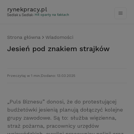
rynekpracy
.
pl
- HR oparty na faktach
Strona główna
Wiadomości
Jesień pod znakiem strajków
Przeczytaj w 1 min.
Dodano: 13.03.2025
„Puls Biznesu” donosi, że do protestującej
budżetówki jesienią planują dołączyć kolejne
grupy zawodowe. Są to: służba więzienna,
straż pożarna, pracownicy urzędów
wojewódzkich, cywilni pracownicy policji oraz