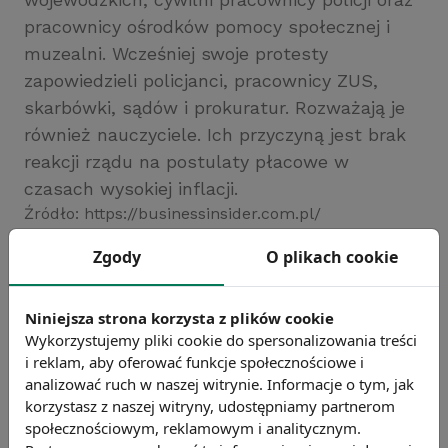
pracownicy ośrodków pomocy społecznej i
muzealni. Wcześniej swoje protesty
zapowiedzieli policjanci, pracownicy ZUS,
skarbówki, sądów i prokuratur. Rozważają je
również nauczyciele. Ich przyczyną jest brak
reakcji rządu na postulaty płacowe w
czasach wysokiej inflacji.
Źródło: https://businessinsider.com.pl/
Chcesz wiedzieć więcej?
Zgody
O plikach cookie
Zobacz więcej wiadomości
Niniejsza strona korzysta z plików cookie
Wykorzystujemy pliki cookie do spersonalizowania treści
i reklam, aby oferować funkcje społecznościowe i
analizować ruch w naszej witrynie. Informacje o tym, jak
korzystasz z naszej witryny, udostępniamy partnerom
społecznościowym, reklamowym i analitycznym.