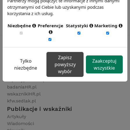
Partnerzy mogą połączyć te informacje z innymi danymi
otrzymanymi od Ciebie lub uzyskanymi podczas
korzystania z ich usług.
Niezbędne
Preferencje
Statystyki
Marketing
Zapisz
Rynekpracy.pl
Tylko
Zaakceptuj
powyższy
sedlak.pl
niezbędne
wszystkie
wybór
wynagrodzenia.pl
raportyplacowe.pl
badaniaHR.pl
wskaznikiHR.pl
kfw.sedlak.pl
Publikacje i wskaźniki
Artykuły
Wiadomości