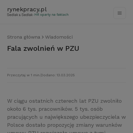
rynekpracy
.
pl
- HR oparty na faktach
Strona główna
Wiadomości
Fala zwolnień w PZU
Przeczytaj w 1 min.
Dodano: 13.03.2025
W ciągu ostatnich czterech lat PZU zwolniło
około 6 tys. pracowników. 5 tys. osób
pracujących u największego ubezpieczyciela w
Polsce dostało propozycję zmiany warunków
umowy. PZU rozwiązało umowę z tymi