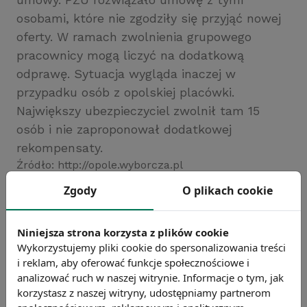
osobami, które nie zgodziły się przyjąć nowej
oferty. W ramach zwolnienia grupowego
pracownicy mogą liczyć na dodatkową
odprawę. Sytuacja wygląda inaczej w
przypadku osób z opolskiej placówki.
Największy ubezpieczyciel zwolnił tam 15
osób i nie zaproponował dodatkowej
rekompensaty.
Źródło: http://opole.wyborcza.pl
Zgody
Chcesz wiedzieć więcej?
O plikach cookie
Zobacz więcej wiadomości
Niniejsza strona korzysta z plików cookie
Wykorzystujemy pliki cookie do spersonalizowania treści
i reklam, aby oferować funkcje społecznościowe i
analizować ruch w naszej witrynie. Informacje o tym, jak
korzystasz z naszej witryny, udostępniamy partnerom