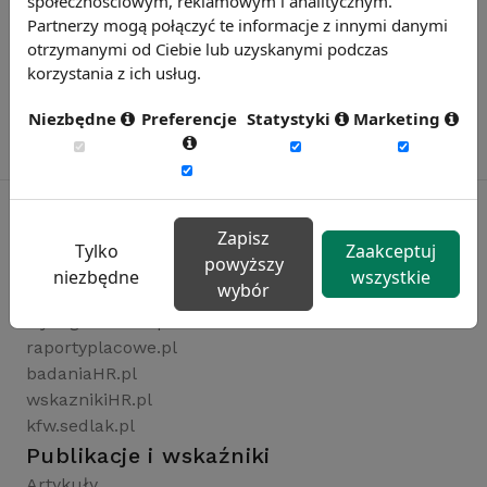
społecznościowym, reklamowym i analitycznym.
Partnerzy mogą połączyć te informacje z innymi danymi
otrzymanymi od Ciebie lub uzyskanymi podczas
korzystania z ich usług.
Niezbędne
Preferencje
Statystyki
Marketing
Zapisz
Tylko
Zaakceptuj
powyższy
Rynekpracy.pl
niezbędne
wszystkie
wybór
sedlak.pl
wynagrodzenia.pl
raportyplacowe.pl
badaniaHR.pl
wskaznikiHR.pl
kfw.sedlak.pl
Publikacje i wskaźniki
Artykuły