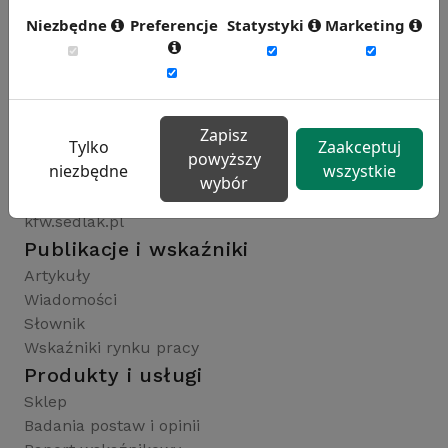
Niezbędne
Preferencje
Statystyki
Marketing
Rynekpracy.pl
sedlak.pl
wynagrodzenia.pl
Zapisz
Tylko
Zaakceptuj
raportyplacowe.pl
powyższy
niezbędne
wszystkie
badaniaHR.pl
wybór
wskaznikiHR.pl
kfw.sedlak.pl
Publikacje i wskaźniki
Artykuły
Wiadomości
Słownik
Wskaźniki rynku pracy
Produkty i usługi
Sklep
Badania postaw i opinii