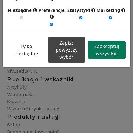
Niezbędne
Preferencje
Statystyki
Marketing
Rynekpracy.pl
sedlak.pl
Zapisz
wynagrodzenia.pl
Tylko
Zaakceptuj
powyższy
raportyplacowe.pl
niezbędne
wszystkie
wybór
badaniaHR.pl
wskaznikiHR.pl
kfw.sedlak.pl
Publikacje i wskaźniki
Artykuły
Wiadomości
Słownik
Wskaźniki rynku pracy
Produkty i usługi
Sklep
Badania postaw i opinii