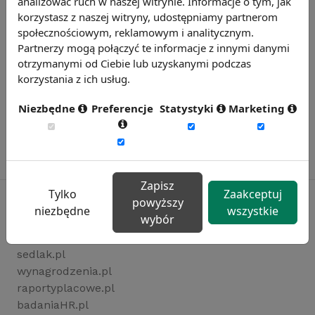
analizować ruch w naszej witrynie. Informacje o tym, jak
korzystasz z naszej witryny, udostępniamy partnerom
społecznościowym, reklamowym i analitycznym.
Partnerzy mogą połączyć te informacje z innymi danymi
otrzymanymi od Ciebie lub uzyskanymi podczas
korzystania z ich usług.
Niezbędne
Preferencje
Statystyki
Marketing
Zapisz
Tylko
Zaakceptuj
powyższy
niezbędne
wszystkie
wybór
Rynekpracy.pl
sedlak.pl
wynagrodzenia.pl
raportyplacowe.pl
badaniaHR.pl