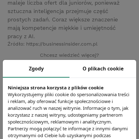
maleje liczba ofert dla juniorów, ponieważ
sztuczna inteligencja przejmuje część
prostych zadań. Coraz większe znaczenie
mają kompetencje miękkie i umiejętność
pracy z AI.
Źródło: https://businessinsider.com.pl
Chcesz wiedzieć więcej?
Zobacz więcej wiadomości
Zgody
O plikach cookie
Niniejsza strona korzysta z plików cookie
Wykorzystujemy pliki cookie do spersonalizowania treści
i reklam, aby oferować funkcje społecznościowe i
analizować ruch w naszej witrynie. Informacje o tym, jak
korzystasz z naszej witryny, udostępniamy partnerom
społecznościowym, reklamowym i analitycznym.
Partnerzy mogą połączyć te informacje z innymi danymi
otrzymanymi od Ciebie lub uzyskanymi podczas