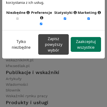
korzystania z ich usług.
Niezbędne
Preferencje
Statystyki
Marketing
Rynekpracy.pl
sedlak.pl
Zapisz
Tylko
Zaakceptuj
wynagrodzenia.pl
powyższy
niezbędne
wszystkie
raportyplacowe.pl
wybór
badaniaHR.pl
wskaznikiHR.pl
kfw.sedlak.pl
Publikacje i wskaźniki
Artykuły
Wiadomości
Słownik
Wskaźniki rynku pracy
Produkty i usługi