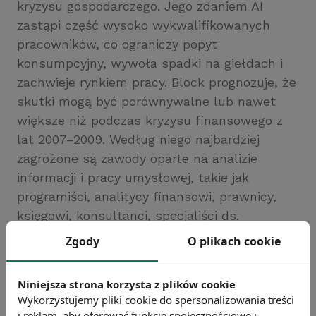
kryzysu gospodarczego. Jego zdaniem AI
zastąpi część wysoko wykwalifikowanych
pracowników, co ograniczy popyt
konsumpcyjny, wywoła spadki na giełdach i
zachwieje rynkiem pracy. Block prognozuje, że
skutki mogą być porównywalne lub nawet
większe niż podczas kryzysu finansowego z
lat 2007–2009. Według niego najbardziej
zagrożone są zawody oparte na analizie
informacji i pracy umysłowej, takie jak
programiści, analitycy finansowi, prawnicy,
księgowi, konsultanci, specjaliści ds.
marketingu, graficy, tłumacze czy pracownicy
Zgody
O plikach cookie
obsługi klienta.
Źródło: https://www.pulshr.pl
Niniejsza strona korzysta z plików cookie
Chcesz wiedzieć więcej?
Wykorzystujemy pliki cookie do spersonalizowania treści
Zobacz więcej wiadomości
i reklam, aby oferować funkcje społecznościowe i