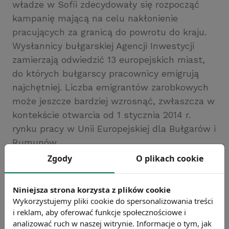
władze w Sofii zdecydowały się rozpocząć
kampanię mającą na celu nakłonienie
pracujących za granicą do powrotu do kraju.
Wysłannicy bułgarskiej Agencji Inwestycji
zamierzają odwiedzić 13 europejskich miast,
do których bułgarscy pracownicy emigrują
najchętniej. Liczba emigrantów zarobkowych
może jeszcze bardziej wzrosnąć, zwłaszcza w
kontekście otwarcia od 1 stycznia 2014 r.
rynku pracy w Unii Europejskiej dla Bułgarów i
Rumunów.
Źródło: Standartnews
Zgody
O plikach cookie
Chcesz wiedzieć więcej?
Zobacz więcej wiadomości
Niniejsza strona korzysta z plików cookie
Wykorzystujemy pliki cookie do spersonalizowania treści
i reklam, aby oferować funkcje społecznościowe i
analizować ruch w naszej witrynie. Informacje o tym, jak