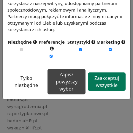
korzystasz z naszej witryny, udostępniamy partnerom
społecznościowym, reklamowym i analitycznym.
Partnerzy mogą połączyć te informacje z innymi danymi
otrzymanymi od Ciebie lub uzyskanymi podczas
korzystania z ich usług.
Niezbędne
Preferencje
Statystyki
Marketing
Zapisz
Tylko
Zaakceptuj
powyższy
niezbędne
wszystkie
wybór
Rynekpracy.pl
sedlak.pl
wynagrodzenia.pl
raportyplacowe.pl
badaniaHR.pl
wskaznikiHR.pl