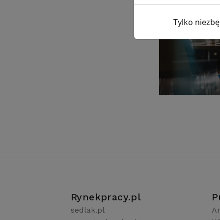
Tylko niezb
Rynekpracy.pl
P
sedlak.pl
Ar