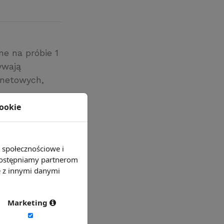
e na próbie 1
ywają
rnetowych,
cookie
dnio 44
godzina na
3 minuty.
e społecznościowe i
 udostępniamy partnerom
e z innymi danymi
Marketing