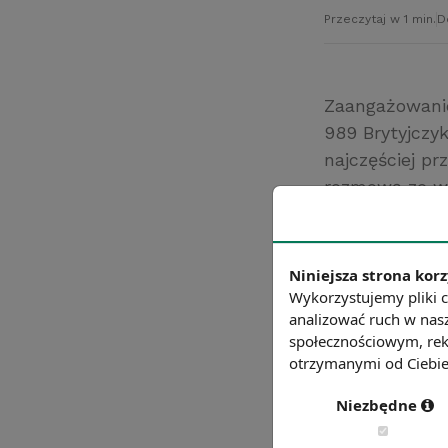
Przeczytaj w 1 min.
D
Zaangażowani
989 Brytyjczy
najczęściej p
rozmową ze ws
przygotowywan
minuty spędza
czytaniu news
Niniejsza strona korz
Źródło: https:
Wykorzystujemy pliki c
analizować ruch w nasz
Chcesz wiedzie
społecznościowym, rek
otrzymanymi od Ciebie 
Niezbędne