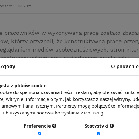
odano: 13.03.2025
e pracowników w wykonywaną pracę zostało zbadan
ków, którzy przyznali, że konstruktywną pracę przer
rzeglądaniem mediów społecznościowych, stron inte
półpracownikami oraz podjadaniem przekąsek i
Zgody
O plikach 
iem kawy. W ciągu ośmiogodzinnego dnia pracy śre
ne zostają na portalach społecznościowych, ponad 
ów, a na przerwy na papierosa poświęcają średnio 2
ysta z plików cookie
//www.vouchercloud.com
ookie do spersonalizowania treści i reklam, aby oferować funkcj
ej witrynie. Informacje o tym, jak korzystasz z naszej witryny,
ć więcej?
Zobacz więcej wiadomości
lamowym i analitycznym. Partnerzy mogą połączyć te informacj
lub uzyskanymi podczas korzystania z ich usług.
Preferencje
Statystyki