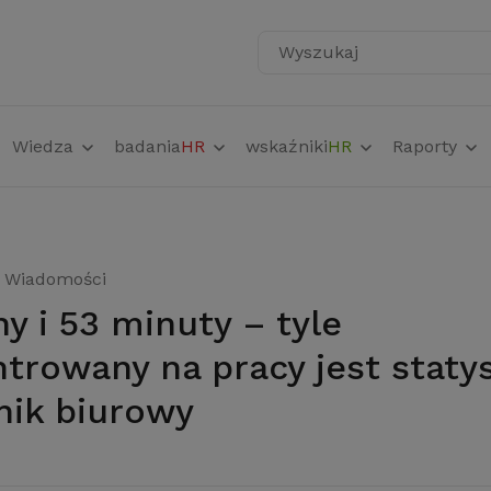
Wyszukaj
Wiedza
badania
HR
wskaźniki
HR
Raporty
Wiadomości
trowany na pracy jest staty
ik biurowy