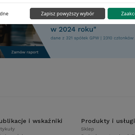
ędne
Zapisz powyższy wybór
Zaakc
ublikacje i wskaźniki
Produkty i usług
tykuły
Sklep