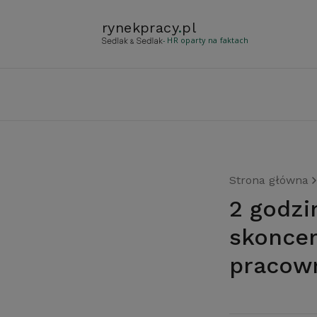
rynekpracy
.
pl
- HR oparty na faktach
Strona główna
2 godziny i 53 minuty – tyle
skoncen
pracown