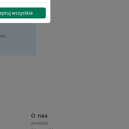
eptuj wszystkie
i
O nas
Kontakt