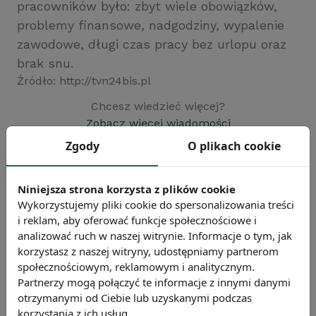
pracowników było: zbyt wiele obowiązków,
problemy finansowe, nadgodziny, wypalenie
zawodowe, długi czas pracy bez urlopu oraz
brak snu.
Źródło: http://tvn24bis.pl
Chcesz wiedzieć więcej?
Zobacz więcej wiadomości
Zgody
O plikach cookie
Niniejsza strona korzysta z plików cookie
Wykorzystujemy pliki cookie do spersonalizowania treści
i reklam, aby oferować funkcje społecznościowe i
analizować ruch w naszej witrynie. Informacje o tym, jak
korzystasz z naszej witryny, udostępniamy partnerom
społecznościowym, reklamowym i analitycznym.
Partnerzy mogą połączyć te informacje z innymi danymi
otrzymanymi od Ciebie lub uzyskanymi podczas
korzystania z ich usług.