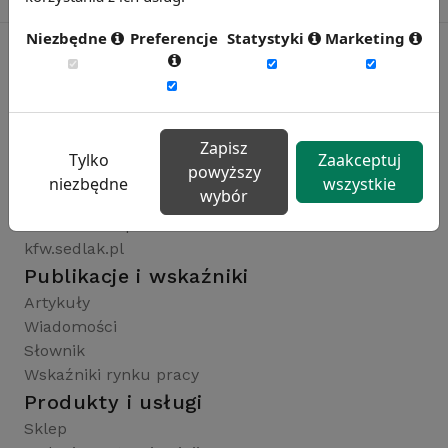
Niezbędne
Preferencje
Statystyki
Marketing
Rynekpracy.pl
sedlak.pl
Zapisz
wynagrodzenia.pl
Tylko
Zaakceptuj
powyższy
raportyplacowe.pl
niezbędne
wszystkie
wybór
badaniaHR.pl
wskaznikiHR.pl
kfw.sedlak.pl
Publikacje i wskaźniki
Artykuły
Wiadomości
Słownik
Wskaźniki rynku pracy
Produkty i usługi
Sklep