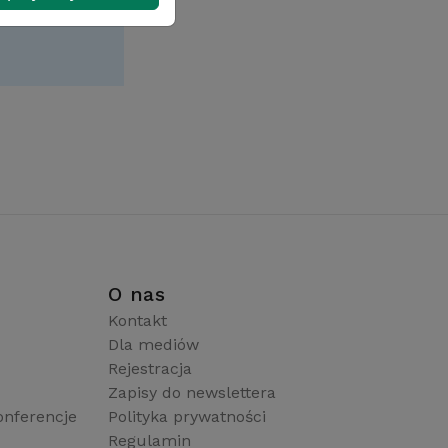
i
O nas
Kontakt
Dla mediów
Rejestracja
Zapisy do newslettera
onferencje
Polityka prywatności
Regulamin