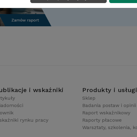
ublikacje i wskaźniki
Produkty i usług
tykuły
Sklep
iadomości
Badania postaw i opinii
łownik
Raport wskaźnikowy
kaźniki rynku pracy
Raporty płacowe
Warsztaty, szkolenia, k