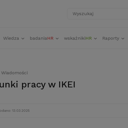
Wyszukaj
Wiedza
badania
HR
wskaźniki
HR
Raporty
Wiadomości
runki pracy w IKEI
odano: 13.03.2025