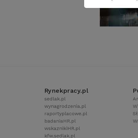
Rynekpracy.pl
P
sedlak.pl
Ar
wynagrodzenia.pl
W
raportyplacowe.pl
S
badaniaHR.pl
Ws
wskaznikiHR.pl
kfw.sedlak.pl