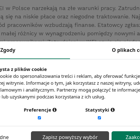
I w Polsce narzekają na złe warunki pracy. Zatrudnie
ą się na niskie płace oraz niegodne traktowanie. Na
ód pracowników wzbudzają finanse. Etatowcy zgłas
 małej różnicy w wynagrodzeniu pomiędzy nowymi a
i pracownikami. Zatrudnieni w IKEI czują się niedoc
Zgody
O plikach 
ysokich celów i brak premii.
/www.money.pl
ysta z plików cookie
ć więcej?
Zobacz więcej wiadomości
ookie do spersonalizowania treści i reklam, aby oferować funkcj
ej witrynie. Informacje o tym, jak korzystasz z naszej witryny,
lamowym i analitycznym. Partnerzy mogą połączyć te informacj
lub uzyskanymi podczas korzystania z ich usług.
Preferencje
Statystyki
ędne
Zapisz powyższy wybór
Zaakc