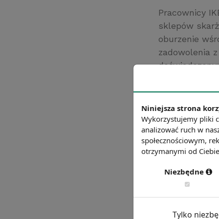
Pracownicy IKE
sklepów skarż
oburzenie wśr
zadowolenia z
doświadczonym
stawianie im w
Źródło: https:/
Niniejsza strona korz
Chcesz wiedzie
Wykorzystujemy pliki c
analizować ruch w nasz
społecznościowym, rek
otrzymanymi od Ciebie 
Niezbędne
Tylko niezb