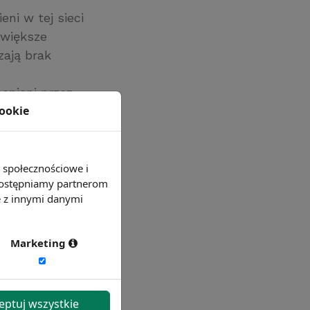
ni w tej sieci
jwiększe
zają brak
enieni przez
cookie
e społecznościowe i
 udostępniamy partnerom
e z innymi danymi
Marketing
eptuj wszystkie