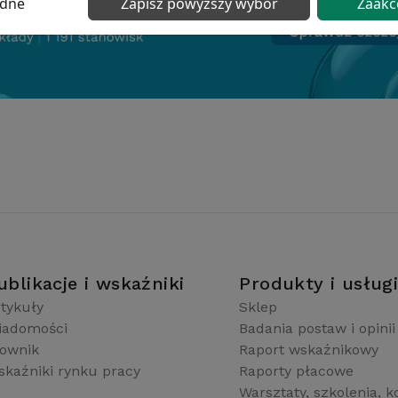
ędne
Zapisz powyższy wybór
Zaakc
ublikacje i wskaźniki
Produkty i usług
tykuły
Sklep
iadomości
Badania postaw i opinii
łownik
Raport wskaźnikowy
kaźniki rynku pracy
Raporty płacowe
Warsztaty, szkolenia, k