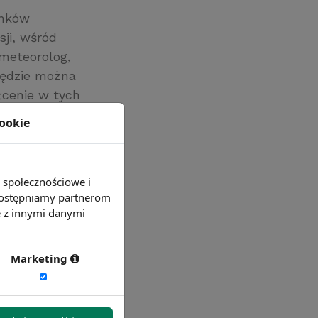
unków
ji, wśród
 meteorolog,
będzie można
łcenie w tych
eprzydatne.
cookie
kół wyższych.
 roku.
e społecznościowe i
 udostępniamy partnerom
e z innymi danymi
Marketing