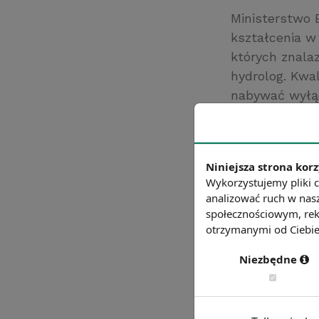
Ministerstwo 
kształcenia w
których znalaz
hydrolog. Kw
nabywać wyłąc
zawodach w ra
Ponadto więks
Rozporządzeni
Niniejsza strona korz
Źródło: gazetap
Wykorzystujemy pliki c
Chcesz wiedzie
analizować ruch w nasz
społecznościowym, rek
otrzymanymi od Ciebie 
Niezbędne