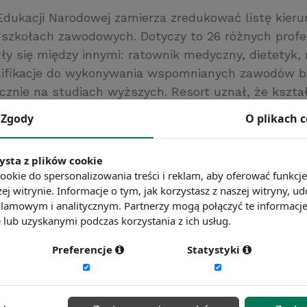
Edukacji Narodowej zamierza zredukować listę kier
 szkołach zawodowych. Dotyczy to 26 różnych profes
ły się między innymi: ratownik medyczny, dietetyk,
alifikacje do wykonywania wspomnianych zawodów 
znie na studiach wyższych. Resort uznał, że kszta
mach ponadgimnazjalnego systemu oświaty jest ni
Zgody
O plikach 
zość z tych kierunków znajduje się już w ofercie sz
e Ministerstwa ma wejść w życie od 1 września 2012
ysta z plików cookie
rawna.pl
ookie do spersonalizowania treści i reklam, aby oferować funkcj
ć więcej?
Zobacz więcej wiadomości
ej witrynie. Informacje o tym, jak korzystasz z naszej witryny,
lamowym i analitycznym. Partnerzy mogą połączyć te informacj
lub uzyskanymi podczas korzystania z ich usług.
Preferencje
Statystyki