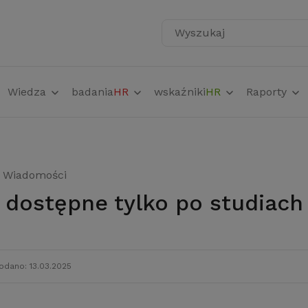
Wyszukaj
Wiedza
badania
HR
wskaźniki
HR
Raporty
Wiadomości
 dostępne tylko po studiach
odano: 13.03.2025