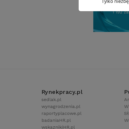
Tylko niezb
Rynekpracy.pl
P
sedlak.pl
Ar
wynagrodzenia.pl
W
raportyplacowe.pl
S
badaniaHR.pl
Ws
wskaznikiHR.pl