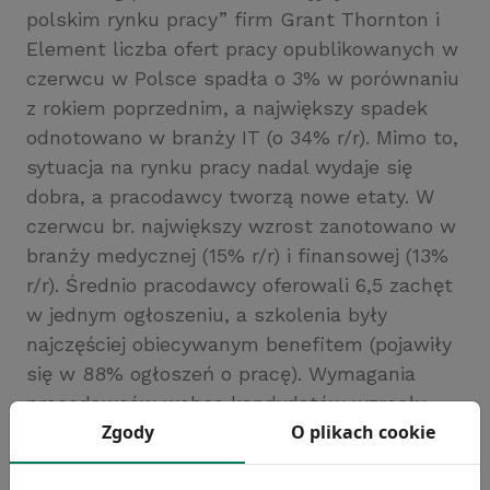
polskim rynku pracy” firm Grant Thornton i
Element liczba ofert pracy opublikowanych w
czerwcu w Polsce spadła o 3% w porównaniu
z rokiem poprzednim, a największy spadek
odnotowano w branży IT (o 34% r/r). Mimo to,
sytuacja na rynku pracy nadal wydaje się
dobra, a pracodawcy tworzą nowe etaty. W
czerwcu br. największy wzrost zanotowano w
branży medycznej (15% r/r) i finansowej (13%
r/r). Średnio pracodawcy oferowali 6,5 zachęt
w jednym ogłoszeniu, a szkolenia były
najczęściej obiecywanym benefitem (pojawiły
się w 88% ogłoszeń o pracę). Wymagania
pracodawców wobec kandydatów wzrosły,
Zgody
O plikach cookie
najczęściej wymienianymi były odpowiednie
doświadczenie (86%), wykształcenie (47%)