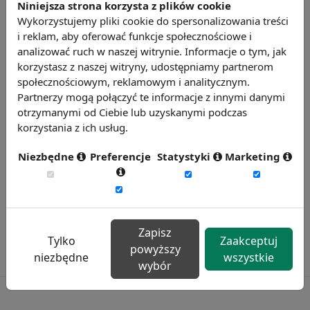
oraz znajomość języka obcego (45%).
Niniejsza strona korzysta z plików cookie
Źródło: https://www.bankier.pl
Wykorzystujemy pliki cookie do spersonalizowania treści
i reklam, aby oferować funkcje społecznościowe i
Chcesz wiedzieć więcej?
analizować ruch w naszej witrynie. Informacje o tym, jak
Zobacz więcej wiadomości
korzystasz z naszej witryny, udostępniamy partnerom
społecznościowym, reklamowym i analitycznym.
Partnerzy mogą połączyć te informacje z innymi danymi
otrzymanymi od Ciebie lub uzyskanymi podczas
korzystania z ich usług.
Niezbędne
Preferencje
Statystyki
Marketing
Zapisz
Tylko
Zaakceptuj
powyższy
niezbędne
wszystkie
wybór