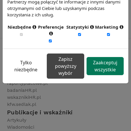
Partnerzy mogą połączyć te informacje z innymi danymi
otrzymanymi od Ciebie lub uzyskanymi podczas
korzystania z ich usług.
Niezbędne
Preferencje
Statystyki
Marketing
Zapisz
Rynekpracy.pl
Tylko
Zaakceptuj
powyższy
sedlak.pl
niezbędne
wszystkie
wybór
wynagrodzenia.pl
raportyplacowe.pl
badaniaHR.pl
wskaznikiHR.pl
kfw.sedlak.pl
Publikacje i wskaźniki
Artykuły
Wiadomości