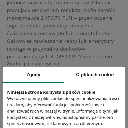
jednocześnie renty lub emerytury. Obecnie
pracujący emeryt lub rencista może zarobić
maksymalnie 2 179,70 PLN – przekroczenie
tego dochodu spowoduje obniżenie
świadczenia rentowego lub emerytalnego.
Całkowite zawieszenie renty lub emerytury
nastąpi w przypadku dochodów
przekraczających 4 048,10 PLN miesięcznie.
Źródło: gazetaprawna.pl
Chcesz wiedzieć więcej?
Zgody
O plikach cookie
Zobacz więcej wiadomości
Niniejsza strona korzysta z plików cookie
Wykorzystujemy pliki cookie do spersonalizowania treści
i reklam, aby oferować funkcje społecznościowe i
analizować ruch w naszej witrynie. Informacje o tym, jak
korzystasz z naszej witryny, udostępniamy partnerom
społecznościowym, reklamowym i analitycznym.