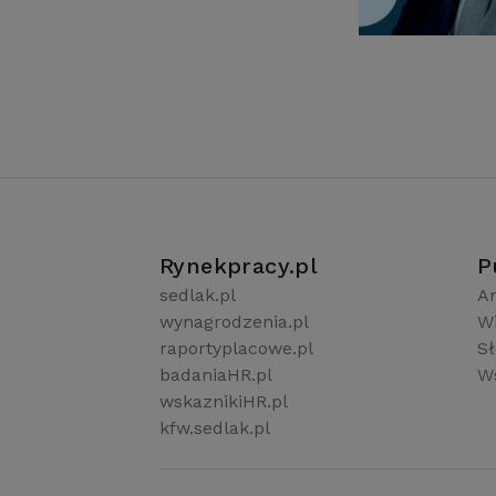
Rynekpracy.pl
P
sedlak.pl
Ar
wynagrodzenia.pl
W
raportyplacowe.pl
S
badaniaHR.pl
Ws
wskaznikiHR.pl
kfw.sedlak.pl