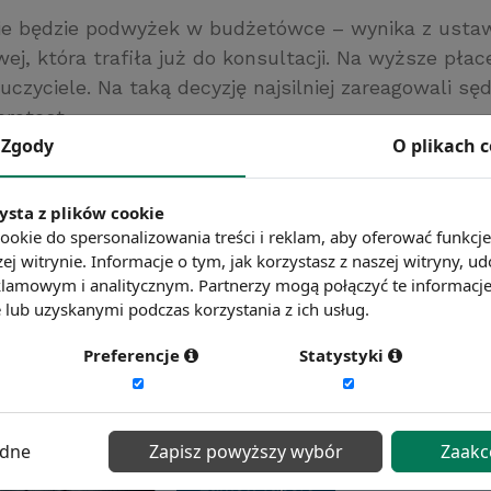
ie będzie podwyżek w budżetówce – wynika z usta
j, która trafiła już do konsultacji. Na wyższe pła
auczyciele. Na taką decyzję najsilniej zareagowali sęd
protest.
rawna.pl
Zgody
O plikach 
ć więcej?
Zobacz więcej wiadomości
ysta z plików cookie
ookie do spersonalizowania treści i reklam, aby oferować funkcj
ej witrynie. Informacje o tym, jak korzystasz z naszej witryny,
lamowym i analitycznym. Partnerzy mogą połączyć te informacj
lub uzyskanymi podczas korzystania z ich usług.
Preferencje
Statystyki
ędne
Zapisz powyższy wybór
Zaakc