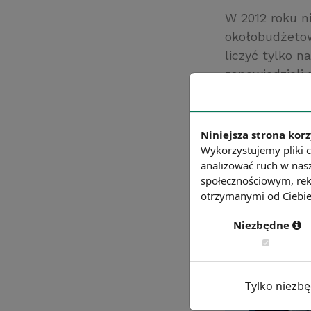
W 2012 roku n
okołobudżetowe
liczyć tylko n
zapowiedzieli 
Źródło: gazetap
Chcesz wiedzie
Niniejsza strona korz
Wykorzystujemy pliki c
analizować ruch w nasz
społecznościowym, rek
otrzymanymi od Ciebie 
Niezbędne
Tylko niezb