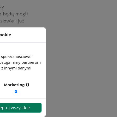
wy
ce będą mogli
ziowie i już
cookie
e społecznościowe i
 udostępniamy partnerom
e z innymi danymi
Marketing
eptuj wszystkie