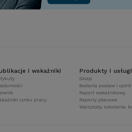
ublikacje i wskaźniki
Produkty i usług
tykuły
Sklep
iadomości
Badania postaw i opinii
łownik
Raport wskaźnikowy
kaźniki rynku pracy
Raporty płacowe
Warsztaty, szkolenia, k