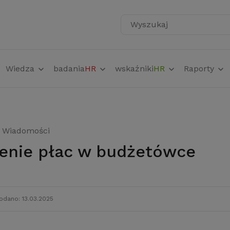
Wyszukaj
Wiedza
badania
HR
wskaźniki
HR
Raporty
Wiadomości
żenie płac w budżetówce
odano: 13.03.2025