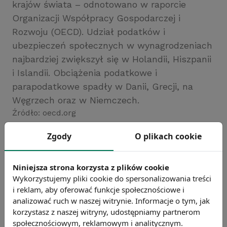
krajów świata – odnotowano w raporcie
Organizacji Współpracy Gospodarczej i
Rozwoju (OECD). Udział podatków i
ubezpieczeń społecznych w wynagrodzeniach
najbardziej zwiększył się w Holandii, Hiszpanii
i Islandii. Obciążenia podatkowe i
parapodatkowe spadły w Danii, Grecji, na
Węgrzech oraz w Niemczech.
Źródło: oecd.org
Chcesz wiedzieć więcej?
Zgody
O plikach cookie
Zobacz więcej wiadomości
Niniejsza strona korzysta z plików cookie
Wykorzystujemy pliki cookie do spersonalizowania treści
i reklam, aby oferować funkcje społecznościowe i
analizować ruch w naszej witrynie. Informacje o tym, jak
korzystasz z naszej witryny, udostępniamy partnerom
społecznościowym, reklamowym i analitycznym.