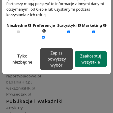
Partnerzy mogą połączyć te informacje z innymi danymi
otrzymanymi od Ciebie lub uzyskanymi podczas
korzystania z ich usług.
Niezbędne
Preferencje
Statystyki
Marketing
Zapisz
Tylko
Zaakceptuj
Rynekpracy.pl
powyższy
niezbędne
wszystkie
sedlak.pl
wybór
wynagrodzenia.pl
raportyplacowe.pl
badaniaHR.pl
wskaznikiHR.pl
kfw.sedlak.pl
Publikacje i wskaźniki
Artykuły