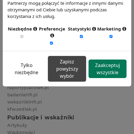
Partnerzy mogą połączyć te informacje z innymi danymi
otrzymanymi od Ciebie lub uzyskanymi podczas
korzystania z ich usług.
Niezbędne
Preferencje
Statystyki
Marketing
Zapisz
Rynekpracy.pl
Tylko
Zaakceptuj
powyższy
niezbędne
wszystkie
sedlak.pl
wybór
wynagrodzenia.pl
raportyplacowe.pl
badaniaHR.pl
wskaznikiHR.pl
kfw.sedlak.pl
Publikacje i wskaźniki
Artykuły
Wiadomości