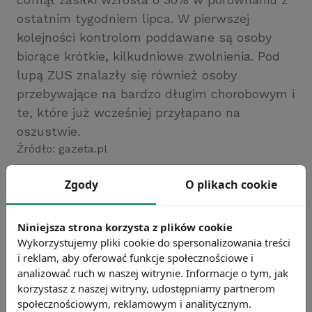
ostatnim tygodniem lipca. W pierwszej
kolejności kontrolom poddawane są osoby
biorące krótkie, kilkudniowe zwolnienia. Pod
lupą ZUS znalazły się również osoby
przebywające na bardzo długim chorobowym i
te, które już wcześniej przyłapano na
oszustwie.
Źródło: gazeta.pl
Chcesz wiedzieć więcej?
Zgody
O plikach cookie
Zobacz więcej wiadomości
Niniejsza strona korzysta z plików cookie
Wykorzystujemy pliki cookie do spersonalizowania treści
i reklam, aby oferować funkcje społecznościowe i
analizować ruch w naszej witrynie. Informacje o tym, jak
korzystasz z naszej witryny, udostępniamy partnerom
społecznościowym, reklamowym i analitycznym.