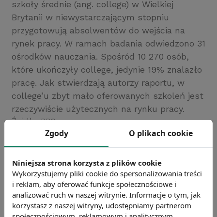
szkoły średnie (ang. college) w Wielkiej
Brytanii w niewystarczającym stopniu
przygotowują absolwentów do wejścia na
rynek pracy. W ramach badania odwiedzono 31
ośrodków nauczania. Spośród 10 270 osób,
które ukończyły college, jedynie 19% znalazło
pracę. Jak stwierdzają autorzy raportu, w
college’u zbyt mało oferowanych szkoleń jest
rzeczywiście użytecznych na rynku pracy.
Źródło: BBC
Zgody
O plikach cookie
Chcesz wiedzieć więcej?
Zobacz więcej wiadomości
Niniejsza strona korzysta z plików cookie
Wykorzystujemy pliki cookie do spersonalizowania treści
i reklam, aby oferować funkcje społecznościowe i
analizować ruch w naszej witrynie. Informacje o tym, jak
korzystasz z naszej witryny, udostępniamy partnerom
społecznościowym, reklamowym i analitycznym.