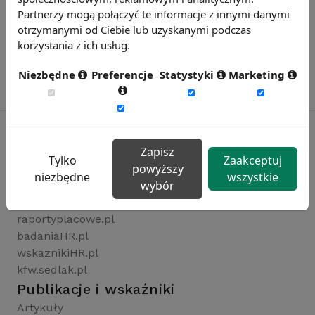
Partnerzy mogą połączyć te informacje z innymi danymi
otrzymanymi od Ciebie lub uzyskanymi podczas
korzystania z ich usług.
Niezbędne
Preferencje
Statystyki
Marketing
Zapisz
Tylko
Zaakceptuj
Rynekpracy.pl
powyższy
niezbędne
wszystkie
wybór
sedlak.pl
wynagrodzenia.pl
raportyplacowe.pl
badaniaHR.pl
wskaznikiHR.pl
kfw.sedlak.pl
Publikacje i wskaźniki
Artykuły