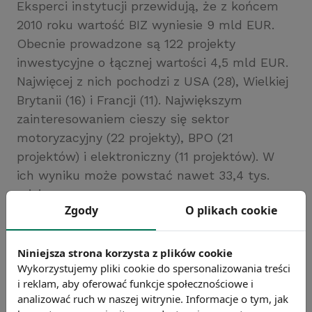
Eksperci instytucji przewidują, że z końcem
2010 roku wartość BIZ wyniesie 9 mld EUR.
Obecnie prowadzone są 122 projekty
inwestycyjne o łącznej wartości 4,5 mld EUR.
Najwięcej z nich pochodzi z USA (28), Wielkiej
Brytanii (16) i Francji (11). Największym
zainteresowaniem cieszy się sektor
motoryzacyjny (22 projekty), BPO (21
projektów) i elektroniczny (11 projektów). W
ich wyniku może powstać nawet 33,4 tys.
miejsc pracy.
Zgody
O plikach cookie
Źródło: PAIiIZ
Chcesz wiedzieć więcej?
Niniejsza strona korzysta z plików cookie
Zobacz więcej wiadomości
Wykorzystujemy pliki cookie do spersonalizowania treści
i reklam, aby oferować funkcje społecznościowe i
analizować ruch w naszej witrynie. Informacje o tym, jak