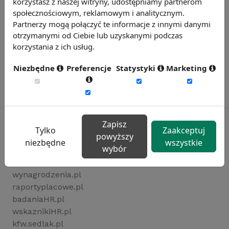
korzystasz z naszej witryny, udostępniamy partnerom
społecznościowym, reklamowym i analitycznym.
Partnerzy mogą połączyć te informacje z innymi danymi
otrzymanymi od Ciebie lub uzyskanymi podczas
korzystania z ich usług.
Niezbędne
Preferencje
Statystyki
Marketing
Zapisz
Tylko
Zaakceptuj
powyższy
niezbędne
wszystkie
Rynekpracy.pl
wybór
sedlak.pl
wynagrodzenia.pl
raportyplacowe.pl
badaniaHR.pl
wskaznikiHR.pl
kfw.sedlak.pl