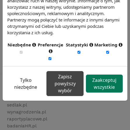
analizować ruch w naszej witrynie. Informacje o tym, jak
korzystasz z naszej witryny, udostępniamy partnerom
społecznościowym, reklamowym i analitycznym.
Partnerzy mogą połączyć te informacje z innymi danymi
otrzymanymi od Ciebie lub uzyskanymi podczas
korzystania z ich usług.
Niezbędne
Preferencje
Statystyki
Marketing
Zapisz
Tylko
Zaakceptuj
powyższy
niezbędne
wszystkie
wybór
Rynekpracy.pl
sedlak.pl
wynagrodzenia.pl
raportyplacowe.pl
badaniaHR.pl