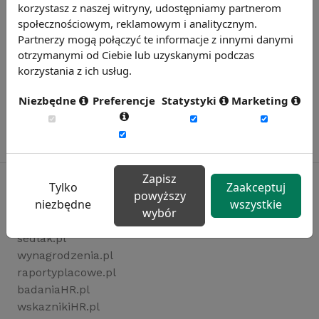
korzystasz z naszej witryny, udostępniamy partnerom
społecznościowym, reklamowym i analitycznym.
Partnerzy mogą połączyć te informacje z innymi danymi
otrzymanymi od Ciebie lub uzyskanymi podczas
korzystania z ich usług.
Niezbędne
Preferencje
Statystyki
Marketing
Zapisz
Tylko
Zaakceptuj
powyższy
niezbędne
wszystkie
wybór
Rynekpracy.pl
sedlak.pl
wynagrodzenia.pl
raportyplacowe.pl
badaniaHR.pl
wskaznikiHR.pl