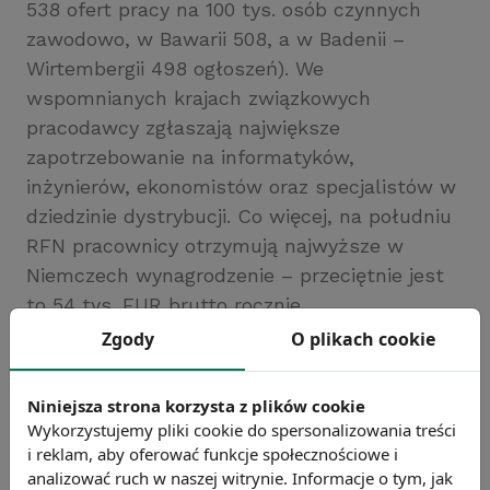
538 ofert pracy na 100 tys. osób czynnych
zawodowo, w Bawarii 508, a w Badenii –
Wirtembergii 498 ogłoszeń). We
wspomnianych krajach związkowych
pracodawcy zgłaszają największe
zapotrzebowanie na informatyków,
inżynierów, ekonomistów oraz specjalistów w
dziedzinie dystrybucji. Co więcej, na południu
RFN pracownicy otrzymują najwyższe w
Niemczech wynagrodzenie – przeciętnie jest
to 54 tys. EUR brutto rocznie.
Źródło: Deutsche Welle
Zgody
O plikach cookie
Chcesz wiedzieć więcej?
Zobacz więcej wiadomości
Niniejsza strona korzysta z plików cookie
Wykorzystujemy pliki cookie do spersonalizowania treści
i reklam, aby oferować funkcje społecznościowe i
analizować ruch w naszej witrynie. Informacje o tym, jak