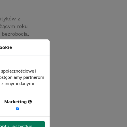
ityków z
eżącym roku
 bezrobocia,
ych do 2010
cookie
e społecznościowe i
 udostępniamy partnerom
e z innymi danymi
Marketing
eptuj wszystkie