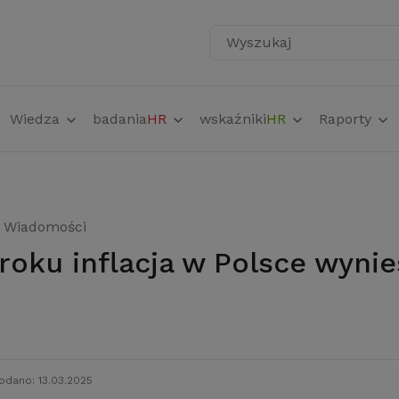
Wyszukaj
Wiedza
badania
HR
wskaźniki
HR
Raporty
Wiadomości
odano: 13.03.2025