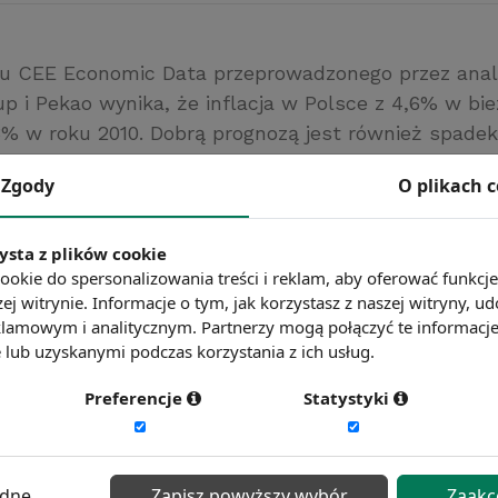
u CEE Economic Data przeprowadzonego przez anal
up i Pekao wynika, że inflacja w Polsce z 4,6% w bi
3% w roku 2010. Dobrą prognozą jest również spadek
tu oraz wzrost Bezpośrednich Inwestycji Zagraniczn
Zgody
O plikach 
tria.at
ysta z plików cookie
ć więcej?
Zobacz więcej wiadomości
ookie do spersonalizowania treści i reklam, aby oferować funkcj
ej witrynie. Informacje o tym, jak korzystasz z naszej witryny,
lamowym i analitycznym. Partnerzy mogą połączyć te informacj
lub uzyskanymi podczas korzystania z ich usług.
Preferencje
Statystyki
ędne
Zapisz powyższy wybór
Zaakc