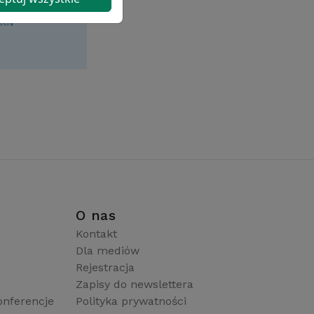
i
O nas
Kontakt
Dla mediów
Rejestracja
Zapisy do newslettera
onferencje
Polityka prywatności