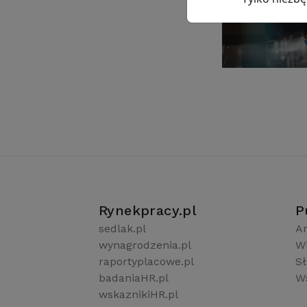
Rynekpracy.pl
P
sedlak.pl
Ar
wynagrodzenia.pl
W
raportyplacowe.pl
S
badaniaHR.pl
Ws
wskaznikiHR.pl