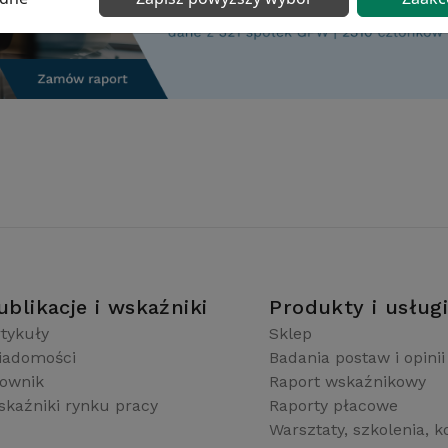
ublikacje i wskaźniki
Produkty i usług
tykuły
Sklep
iadomości
Badania postaw i opinii
łownik
Raport wskaźnikowy
kaźniki rynku pracy
Raporty płacowe
Warsztaty, szkolenia, k