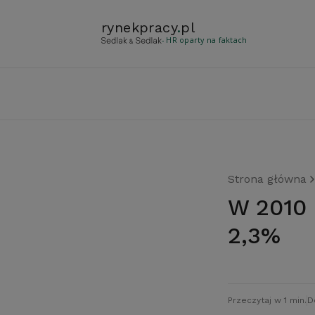
rynekpracy
.
pl
- HR oparty na faktach
Strona główna
W 2010 roku inflacja w Polsce wyniesie
2,3%
Przeczytaj w 1 min.
D