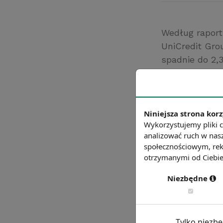
Według raport
UniCredit Gro
spadnie do 2,
wzrost ekspor
roku.
Źródło: bankaus
Niniejsza strona korz
Chcesz wiedzie
Wykorzystujemy pliki c
analizować ruch w nasz
społecznościowym, rek
otrzymanymi od Ciebie 
Niezbędne
Tylko niezb