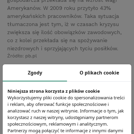
Amerykanów. W 2009 roku przytyło 43%
amerykańskich pracowników. Taka sytuacja
tłumaczona jest tym, iż w czasach kryzysu
zwiększa się ilość obowiązków zawodowych,
co z kolei przekłada się na spożywanie
niezdrowych i sprzyjających tyciu posiłków.
Źródło: pb.pl
Chcesz wiedzieć więcej?
Zgody
O plikach cookie
Zobacz więcej wiadomości
Niniejsza strona korzysta z plików cookie
Wykorzystujemy pliki cookie do spersonalizowania treści
i reklam, aby oferować funkcje społecznościowe i
analizować ruch w naszej witrynie. Informacje o tym, jak
korzystasz z naszej witryny, udostępniamy partnerom
społecznościowym, reklamowym i analitycznym.
Partnerzy mogą połączyć te informacje z innymi danymi