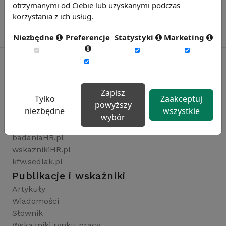
otrzymanymi od Ciebie lub uzyskanymi podczas
korzystania z ich usług.
Niezbędne
Preferencje
Statystyki
Marketing
Rynekpracy.pl
Zapisz
Tylko
Zaakceptuj
sedlak.pl
powyższy
niezbędne
wszystkie
wynagrodzenia.pl
wybór
raportyplacowe.pl
badaniaHR.pl
wskaznikiHR.pl
kfw.sedlak.pl
Publikacje i wskaźniki
Artykuły
Wiadomości
Słownik
Wskaźniki rynku pracy