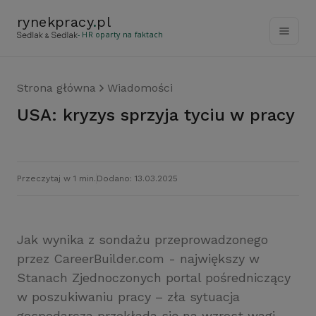
rynekpracy
.
pl
- HR oparty na faktach
Strona główna
Wiadomości
USA: kryzys sprzyja tyciu w pracy
Przeczytaj w 1 min.
Dodano: 13.03.2025
Jak wynika z sondażu przeprowadzonego
przez CareerBuilder.com - największy w
Stanach Zjednoczonych portal pośredniczący
w poszukiwaniu pracy – zła sytuacja
gospodarcza przekłada się na wzrost wagi