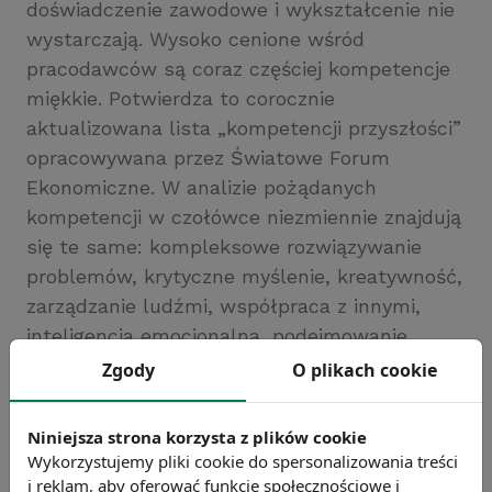
doświadczenie zawodowe i wykształcenie nie
wystarczają. Wysoko cenione wśród
pracodawców są coraz częściej kompetencje
miękkie. Potwierdza to corocznie
aktualizowana lista „kompetencji przyszłości”
opracowywana przez Światowe Forum
Ekonomiczne. W analizie pożądanych
kompetencji w czołówce niezmiennie znajdują
się te same: kompleksowe rozwiązywanie
problemów, krytyczne myślenie, kreatywność,
zarządzanie ludźmi, współpraca z innymi,
inteligencja emocjonalna, podejmowanie
decyzji i wnioskowanie.
Zgody
O plikach cookie
Źródło: http://serwisy.gazetaprawna.pl/
Chcesz wiedzieć więcej?
Niniejsza strona korzysta z plików cookie
Zobacz więcej wiadomości
Wykorzystujemy pliki cookie do spersonalizowania treści
i reklam, aby oferować funkcje społecznościowe i