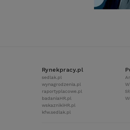
Rynekpracy.pl
P
sedlak.pl
Ar
wynagrodzenia.pl
W
raportyplacowe.pl
S
badaniaHR.pl
Ws
wskaznikiHR.pl
kfw.sedlak.pl