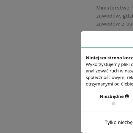
Ministerstwo R
zawodów, gdzi
zawodów z lis
możliwości za
Źródło: http://pr
Chcesz wiedzie
Niniejsza strona korz
Wykorzystujemy pliki c
analizować ruch w nasz
społecznościowym, rek
otrzymanymi od Ciebie 
Niezbędne
Tylko niezb