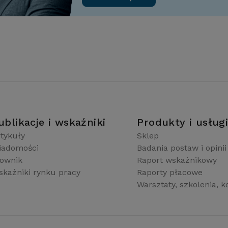
ublikacje i wskaźniki
Produkty i usług
tykuły
Sklep
iadomości
Badania postaw i opinii
łownik
Raport wskaźnikowy
kaźniki rynku pracy
Raporty płacowe
Warsztaty, szkolenia, k