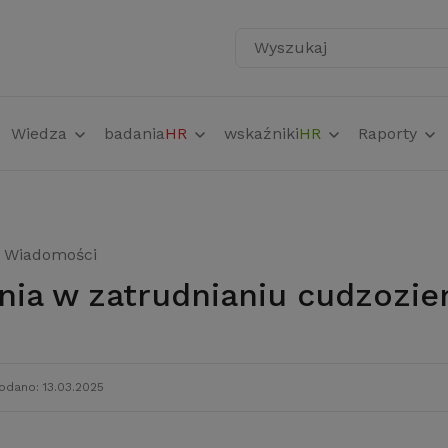
Wyszukaj
Wiedza
badania
HR
wskaźniki
HR
Raporty
Wiadomości
enia w zatrudnianiu cudzoz
odano: 13.03.2025