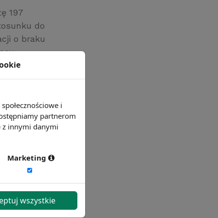
tę 197
stosunku do
cji o braku
acy.
cookie
e społecznościowe i
 udostępniamy partnerom
e z innymi danymi
Marketing
eptuj wszystkie