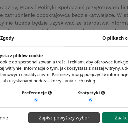
odziny, Pracy i Polityki Społecznej przygotowało lis
e zatrudnienie obcokrajowca będzie łatwiejsze. W 
ty nie trzeba będzie uzyskiwać ze starostwa informa
spokojenia potrzeb kadrowych na lokalnym rynku pr
aca.interia.pl/
Zgody
O plikach 
ć więcej?
Zobacz więcej wiadomości
ysta z plików cookie
ookie do spersonalizowania treści i reklam, aby oferować funkcj
ej witrynie. Informacje o tym, jak korzystasz z naszej witryny,
lamowym i analitycznym. Partnerzy mogą połączyć te informacj
lub uzyskanymi podczas korzystania z ich usług.
Preferencje
Statystyki
ędne
Zapisz powyższy wybór
Zaakc