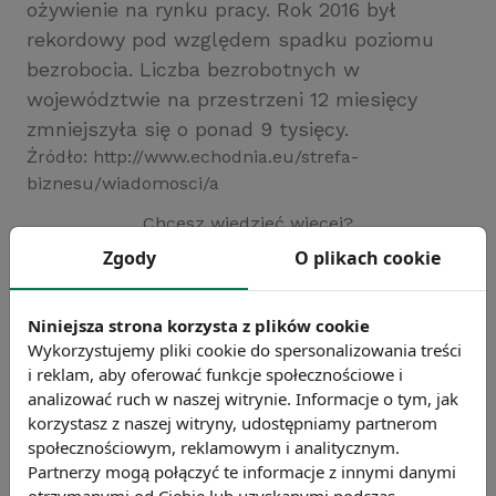
ożywienie na rynku pracy. Rok 2016 był
rekordowy pod względem spadku poziomu
bezrobocia. Liczba bezrobotnych w
województwie na przestrzeni 12 miesięcy
zmniejszyła się o ponad 9 tysięcy.
Źródło: http://www.echodnia.eu/strefa-
biznesu/wiadomosci/a
Chcesz wiedzieć więcej?
Zobacz więcej wiadomości
Zgody
O plikach cookie
Niniejsza strona korzysta z plików cookie
Wykorzystujemy pliki cookie do spersonalizowania treści
i reklam, aby oferować funkcje społecznościowe i
analizować ruch w naszej witrynie. Informacje o tym, jak
korzystasz z naszej witryny, udostępniamy partnerom
społecznościowym, reklamowym i analitycznym.
Partnerzy mogą połączyć te informacje z innymi danymi
otrzymanymi od Ciebie lub uzyskanymi podczas