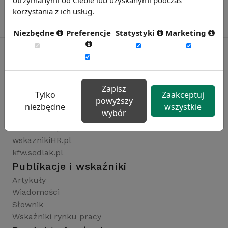
korzystania z ich usług.
Niezbędne
Preferencje
Statystyki
Marketing
Rynekpracy.pl
Zapisz
sedlak.pl
Tylko
Zaakceptuj
powyższy
wynagrodzenia.pl
niezbędne
wszystkie
wybór
raportyplacowe.pl
badaniaHR.pl
wskaznikiHR.pl
kfw.sedlak.pl
Publikacje i wskaźniki
Artykuły
Wiadomości
Słownik
Wskaźniki rynku pracy