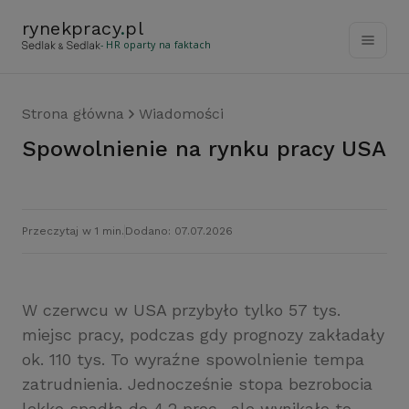
rynekpracy
.
pl
- HR oparty na faktach
Strona główna
Wiadomości
Spowolnienie na rynku pracy USA
Przeczytaj w 1 min.
Dodano: 07.07.2026
W czerwcu w USA przybyło tylko 57 tys.
miejsc pracy, podczas gdy prognozy zakładały
ok. 110 tys. To wyraźne spowolnienie tempa
zatrudnienia. Jednocześnie stopa bezrobocia
lekko spadła do 4,2 proc., ale wynikało to