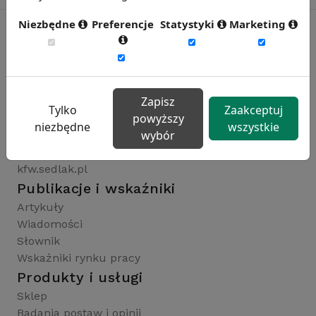
Niezbędne
Preferencje
Statystyki
Marketing
Rynekpracy.pl
sedlak.pl
Zapisz
wynagrodzenia.pl
Tylko
Zaakceptuj
powyższy
raportyplacowe.pl
niezbędne
wszystkie
wybór
badaniaHR.pl
wskaznikiHR.pl
kfw.sedlak.pl
Publikacje i wskaźniki
Artykuły
Wiadomości
Słownik
Wskaźniki rynku pracy
Produkty i usługi
Sklep
Badania postaw i opinii