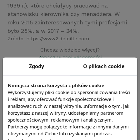
1999 r.), które chciałyby pracować na
stanowisku kierownika czy menadżera. W
roku 2015 zainteresowanych tymi profesjami
było 28%, a w 2017 – 24%.
Źródło: https://www2.deloitte.com
Chcesz wiedzieć więcej?
Zobacz więcej wiadomości
Zgody
O plikach cookie
Niniejsza strona korzysta z plików cookie
Wykorzystujemy pliki cookie do spersonalizowania treści
i reklam, aby oferować funkcje społecznościowe i
analizować ruch w naszej witrynie. Informacje o tym, jak
korzystasz z naszej witryny, udostępniamy partnerom
społecznościowym, reklamowym i analitycznym.
Partnerzy mogą połączyć te informacje z innymi danymi
otrzymanymi od Ciebie lub uzyskanymi podczas