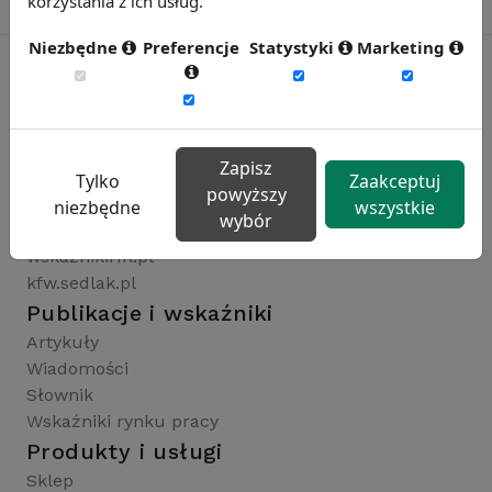
korzystania z ich usług.
Niezbędne
Preferencje
Statystyki
Marketing
Rynekpracy.pl
sedlak.pl
Zapisz
wynagrodzenia.pl
Tylko
Zaakceptuj
powyższy
raportyplacowe.pl
niezbędne
wszystkie
wybór
badaniaHR.pl
wskaznikiHR.pl
kfw.sedlak.pl
Publikacje i wskaźniki
Artykuły
Wiadomości
Słownik
Wskaźniki rynku pracy
Produkty i usługi
Sklep