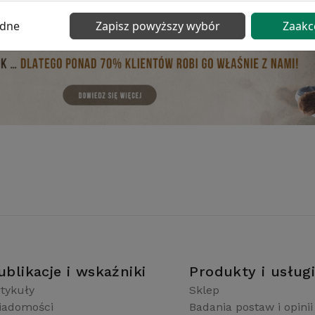
ędne
Zapisz powyższy wybór
Zaakc
ublikacje i wskaźniki
Produkty i usług
tykuły
Sklep
iadomości
Badania postaw i opinii