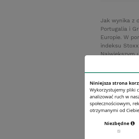
Jak wynika z 
Portugalia i G
Europie. W po
indeksu Stoxx
Największym u
pochwalić się 
też sytuacja p
giełdowych je
Niniejsza strona korz
wprowadzenia 
Wykorzystujemy pliki c
Źródło: Agencj
analizować ruch w nasz
społecznościowym, rek
Chcesz wiedzie
otrzymanymi od Ciebie 
Niezbędne