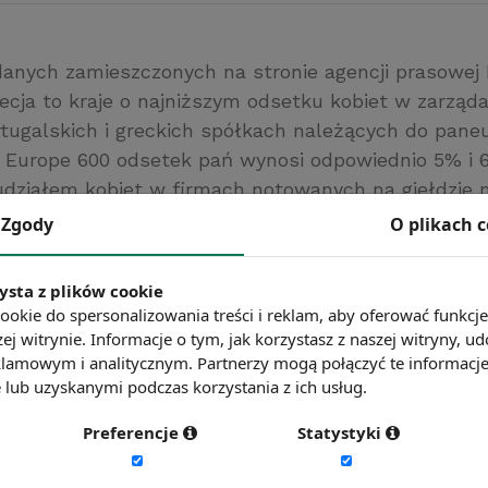
danych zamieszczonych na stronie agencji prasowej
recja to kraje o najniższym odsetku kobiet w zarzą
rtugalskich i greckich spółkach należących do pane
 Europe 600 odsetek pań wynosi odpowiednio 5% i 6
działem kobiet w firmach notowanych na giełdzie
Norwegia, gdzie wskaźnik sięga 40%. Nienajgorzej pr
Zgody
O plikach 
łci pięknej w Finlandii i Szwecji, gdzie udział kobie
st bliski 30%. Tak wysokie wartości wskaźników to e
ysta z plików cookie
obowiązkowych parytetów w tych krajach.
ookie do spersonalizowania treści i reklam, aby oferować funkcj
a Prasowa Bloomberg
ej witrynie. Informacje o tym, jak korzystasz z naszej witryny,
lamowym i analitycznym. Partnerzy mogą połączyć te informacj
ć więcej?
Zobacz więcej wiadomości
lub uzyskanymi podczas korzystania z ich usług.
Preferencje
Statystyki