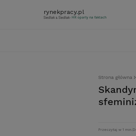
rynekpracy
.
pl
- HR oparty na faktach
Strona główna
Skandynawskie zarządy najbardziej
sfemin
Przeczytaj w 1 min.
D