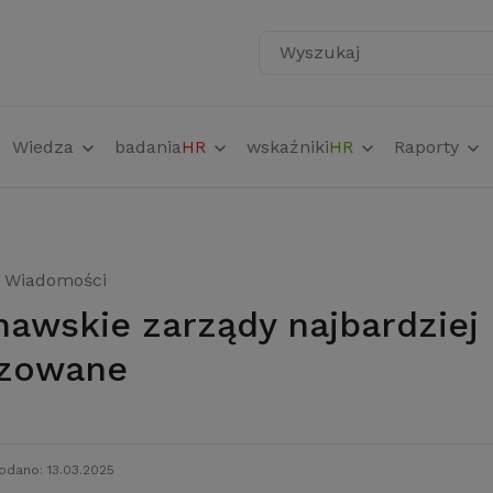
Wyszukaj
Wiedza
badania
HR
wskaźniki
HR
Raporty
Wiadomości
izowane
odano: 13.03.2025