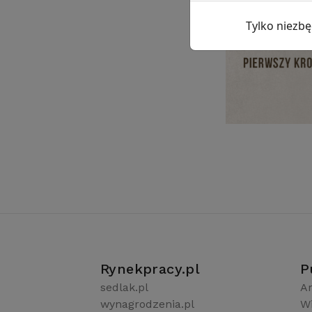
Tylko niezb
Rynekpracy.pl
P
sedlak.pl
Ar
wynagrodzenia.pl
W