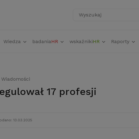
Wyszukaj
Wiedza
badania
HR
wskaźniki
HR
Raporty
Wiadomości
regulował 17 profesji
odano: 13.03.2025