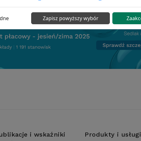
ędne
Zapisz powyższy wybór
Zaakc
ublikacje i wskaźniki
Produkty i usług