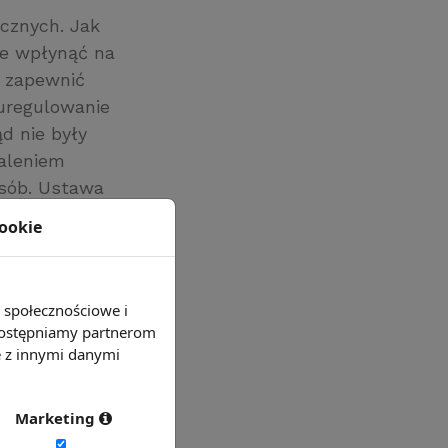
cznych. Jak
ie wpłynąć na
i zapewnić
uregulowanie
d nie były
naleniem
sób. Ustawa
 dietetyk,
cookie
a, opiekun
yk słuchu,
technik
e społecznościowe i
 udostępniamy partnerom
e z innymi danymi
Marketing