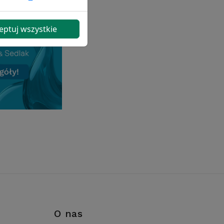
eptuj wszystkie
i
O nas