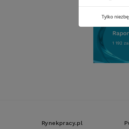
Tylko niezb
Rynekpracy.pl
P