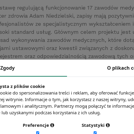
ustawę regulującą funkcjonowanie 17 zawodów medy
ster zdrowia Adam Niedzielski, zapisy mają pozytywn
fesjonalistów ze specjalistycznym wykształceniem 
oki standard usług. Głównym celem projektu jest 
asad wykonywania zawodów medycznych, które dotą
cjami ustawowymi oraz kwestii związanych z dosko
jestrem oraz odpowiedzialnością zawodową tych o
e zawody medyczne jak: asystentka stomatologiczna,
Zgody
O plikach 
g, higienistka stomatologiczna, logopeda, masażyst
metrysta, ortoptysta, podiatra, profilaktyk, protet
ysta z plików cookie
styczny, technik farmaceutyczny, technik ortopeda, 
ookie do spersonalizowania treści i reklam, aby oferować funkcj
edycznej oraz terapeuta zajęciowy.
ej witrynie. Informacje o tym, jak korzystasz z naszej witryny,
www.bankier.pl
lamowym i analitycznym. Partnerzy mogą połączyć te informacj
lub uzyskanymi podczas korzystania z ich usług.
ć więcej?
Zobacz więcej wiadomości
Preferencje
Statystyki