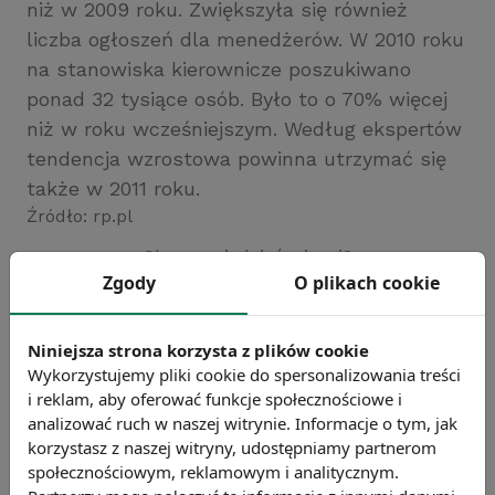
niż w 2009 roku. Zwiększyła się również
liczba ogłoszeń dla menedżerów. W 2010 roku
na stanowiska kierownicze poszukiwano
ponad 32 tysiące osób. Było to o 70% więcej
niż w roku wcześniejszym. Według ekspertów
tendencja wzrostowa powinna utrzymać się
także w 2011 roku.
Źródło: rp.pl
Chcesz wiedzieć więcej?
Zgody
O plikach cookie
Zobacz więcej wiadomości
Niniejsza strona korzysta z plików cookie
Wykorzystujemy pliki cookie do spersonalizowania treści
i reklam, aby oferować funkcje społecznościowe i
analizować ruch w naszej witrynie. Informacje o tym, jak
korzystasz z naszej witryny, udostępniamy partnerom
społecznościowym, reklamowym i analitycznym.