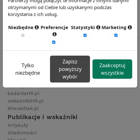
Partnerzy mogą połączyć te informacje z innymi danymi
otrzymanymi od Ciebie lub uzyskanymi podczas
korzystania z ich usług.
Niezbędne
Preferencje
Statystyki
Marketing
Zapisz
Rynekpracy.pl
Tylko
Zaakceptuj
powyższy
sedlak.pl
niezbędne
wszystkie
wybór
wynagrodzenia.pl
raportyplacowe.pl
badaniaHR.pl
wskaznikiHR.pl
kfw.sedlak.pl
Publikacje i wskaźniki
Artykuły
Wiadomości