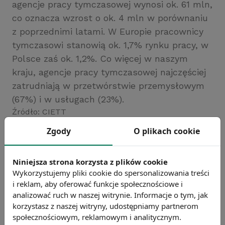
agencje pracy tymczasowej wynosi ok. 61 mln,
co oznacza wzrost o ok. 4 mln w porównaniu
z poprzednimi latami. W Europie pracownicy
tymczasowi stanowią ok. 1,7% rynku pracy, w
Polsce zaś ok. 1,2%. Co więcej w naszym
kraju, agencje pracy tymczasowej najczęściej
zatrudniają w przetwórstwie przemysłowym
(67%) i w usługach (23%).
Źródło: CIETT
Chcesz wiedzieć więcej?
Zgody
O plikach cookie
Zobacz więcej wiadomości
Niniejsza strona korzysta z plików cookie
Wykorzystujemy pliki cookie do spersonalizowania treści
i reklam, aby oferować funkcje społecznościowe i
analizować ruch w naszej witrynie. Informacje o tym, jak
korzystasz z naszej witryny, udostępniamy partnerom
społecznościowym, reklamowym i analitycznym.