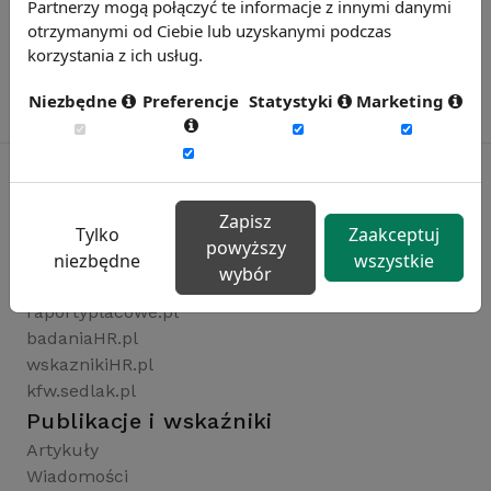
Partnerzy mogą połączyć te informacje z innymi danymi
otrzymanymi od Ciebie lub uzyskanymi podczas
korzystania z ich usług.
Niezbędne
Preferencje
Statystyki
Marketing
Zapisz
Rynekpracy.pl
Tylko
Zaakceptuj
powyższy
sedlak.pl
niezbędne
wszystkie
wybór
wynagrodzenia.pl
raportyplacowe.pl
badaniaHR.pl
wskaznikiHR.pl
kfw.sedlak.pl
Publikacje i wskaźniki
Artykuły
Wiadomości